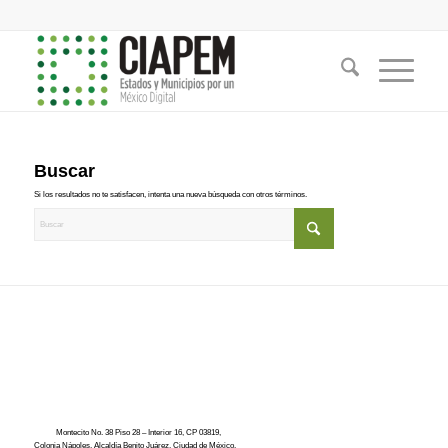
Buscar
Si los resultados no te satisfacen, intenta una nueva búsqueda con otros términos.
Montecito No. 38 Piso 28 – Interior 16, CP 03819,
Colonia Nápoles, Alcaldía Benito Juárez, Ciudad de México.