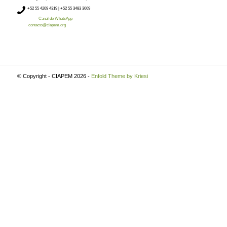
+52
55 4209 4319 |
+52 55 3483 3069
Canal de WhatsApp
contacto@ciapem.org
© Copyright - CIAPEM 2026 -
Enfold Theme by Kriesi