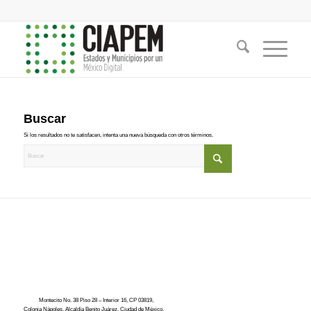
Buscar
Si los resultados no te satisfacen, intenta una nueva búsqueda con otros términos.
Montecito No. 38 Piso 28 – Interior 16, CP 03819,
Colonia Nápoles, Alcaldía Benito Juárez, Ciudad de México.