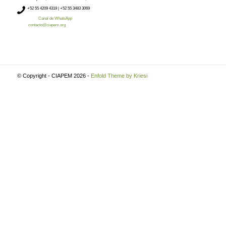
+52
55 4209 4319 |
+52 55 3483 3069
Canal de WhatsApp
contacto@ciapem.org
© Copyright - CIAPEM 2026 -
Enfold Theme by Kriesi