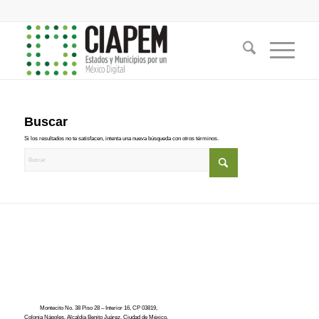
Buscar
Si los resultados no te satisfacen, intenta una nueva búsqueda con otros términos.
Montecito No. 38 Piso 28 – Interior 16, CP 03819,
Colonia Nápoles, Alcaldía Benito Juárez, Ciudad de México.