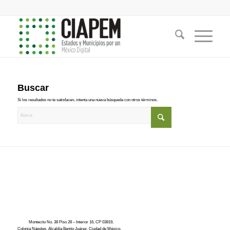
Buscar
Si los resultados no te satisfacen, intenta una nueva búsqueda con otros términos.
Montecito No. 38 Piso 28 – Interior 16, CP 03819,
Colonia Nápoles, Alcaldía Benito Juárez, Ciudad de México.