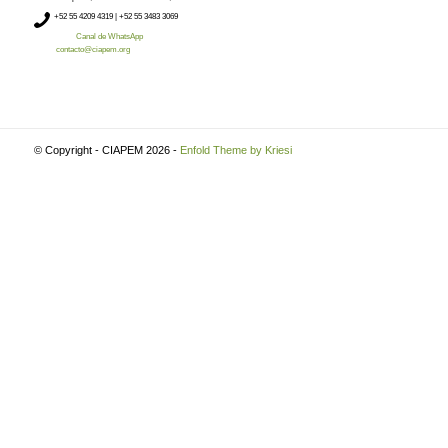
+52
55 4209 4319 |
+52 55 3483 3069
Canal de WhatsApp
contacto@ciapem.org
© Copyright - CIAPEM 2026 -
Enfold Theme by Kriesi