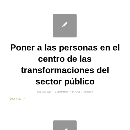
Poner a las personas en el
centro de las
transformaciones del
sector público
marzo 22, 2019
/
0 Comentarios
/
en
News
/
por
admin
Leer más