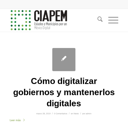
Cómo digitalizar
gobiernos y mantenerlos
digitales
marzo 28, 2019
/
0 Comentarios
/
en
News
/
por
admin
Leer más