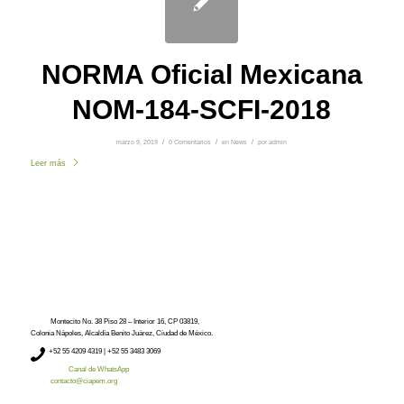
NORMA Oficial Mexicana
NOM-184-SCFI-2018
marzo 9, 2019
/
0 Comentarios
/
en
News
/
por
admin
Leer más
Montecito No. 38 Piso 28 – Interior 16, CP 03819,
Colonia Nápoles, Alcaldía Benito Juárez, Ciudad de México.
+52
55 4209 4319 |
+52 55 3483 3069
Canal de WhatsApp
contacto@ciapem.org