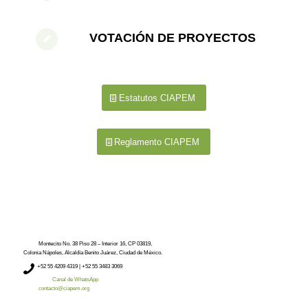
VOTACIÓN DE PROYECTOS
Estatutos CIAPEM
Reglamento CIAPEM
Montecito No. 38 Piso 28 – Interior 16, CP 03819,
Colonia Nápoles, Alcaldía Benito Juárez, Ciudad de México.
+52
55 4209 4319 |
+52 55 3483 3069
Canal de WhatsApp
contacto@ciapem.org