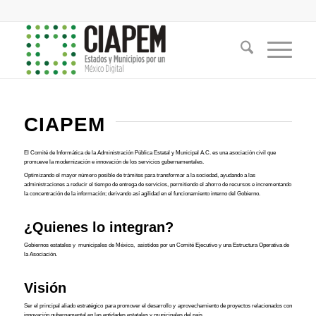
CIAPEM
El Comité de Informática de la Administración Pública Estatal y Municipal A.C. es una asociación civil que
promueve la modernización e innovación de los servicios gubernamentales.
Optimizando el mayor número posible de trámites para transformar a la sociedad, ayudando a las
administraciones a reducir el tiempo de entrega de servicios, permitiendo el ahorro de recursos e incrementando
la concentración de la información; derivando así agilidad en el funcionamiento interno del Gobierno.
¿Quienes lo integran?
Gobiernos estatales y municipales de México, asistidos por un Comité Ejecutivo y una Estructura Operativa de
la Asociación.
Visión
Ser el principal aliado estratégico para promover el desarrollo y aprovechamiento de proyectos relacionados con
innovación gubernamental en las entidades estatales y municipales del país.