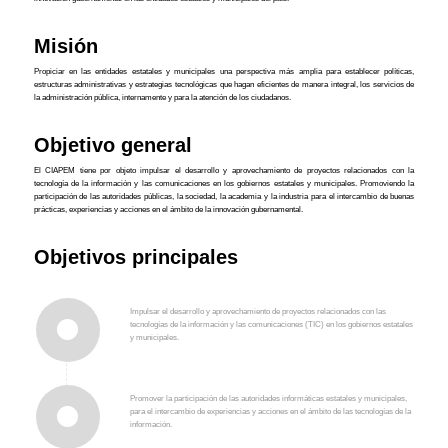
Misión
Propiciar en las entidades estatales y municipales una perspectiva más amplia para establecer políticas,
estructuras administrativas y estrategias tecnológicas que hagan eficientes de manera integral, los servicios de
la administración pública, internamente y para la atención de los ciudadanos.
Objetivo general
El CIAPEM tiene por objeto impulsar el desarrollo y aprovechamiento de proyectos relacionados con la
tecnología de la información y las comunicaciones en los gobiernos estatales y municipales. Promoviendo la
participación de las autoridades públicas, la sociedad, la academia y la industria para el intercambio de buenas
prácticas, experiencias y acciones en el ámbito de la innovación gubernamental.
Objetivos principales
Impulsar el desarrollo y aprovechamiento de proyectos relacionados con las
tecnologías de la información y las comunicaciones (TIC) en los gobiernos estatales
y municipales.
Promover la participación de las autoridades informáticas estatales y municipales,
para el intercambio de experiencias y acciones en el ámbito de las tecnologías de la
información.