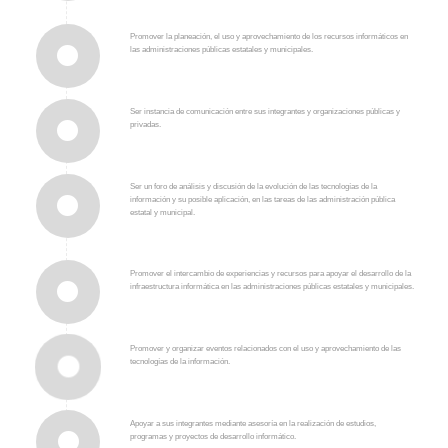
Promover la planeación, el uso y aprovechamiento de los recursos informáticos en
las administraciones públicas estatales y municipales.
Ser instancia de comunicación entre sus integrantes y organizaciones públicas y
privadas.
Ser un foro de análisis y discusión de la evolución de las tecnologías de la
información y su posible aplicación, en las tareas de las administración pública
estatal y municipal.
Promover el intercambio de experiencias y recursos para apoyar el desarrollo de la
infraestructura informática en las administraciones públicas estatales y municipales.
Promover y organizar eventos relacionados con el uso y aprovechamiento de las
tecnologías de la información.
Apoyar a sus integrantes mediante asesoría en la realización de estudios,
programas y proyectos de desarrollo informático.