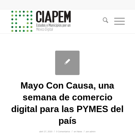
Mayo Con Causa, una
semana de comercio
digital para las PYMES del
país
abril 27, 2020
/
0 Comentarios
/
en
News
/
por
admin