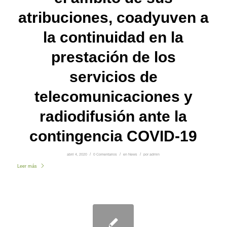
atribuciones, coadyuven a
la continuidad en la
prestación de los
servicios de
telecomunicaciones y
radiodifusión ante la
contingencia COVID-19
abril 4, 2020
/
0 Comentarios
/
en
News
/
por
admin
Leer más