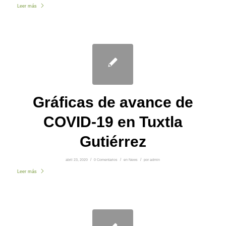
Leer más
Gráficas de avance de
COVID-19 en Tuxtla
Gutiérrez
abril 23, 2020
/
0 Comentarios
/
en
News
/
por
admin
Leer más