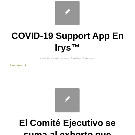
COVID-19 Support App En
Irys™
abril 8, 2020
/
0 Comentarios
/
en
News
/
por
admin
Leer más
El Comité Ejecutivo se
suma al exhorto que