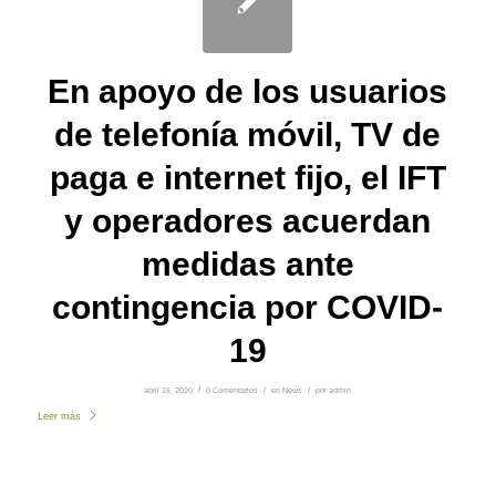
En apoyo de los usuarios
de telefonía móvil, TV de
paga e internet fijo, el IFT
y operadores acuerdan
medidas ante
contingencia por COVID-
19
abril 16, 2020
/
0 Comentarios
/
en
News
/
por
admin
Leer más