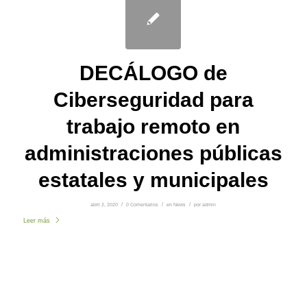
DECÁLOGO de
Ciberseguridad para
trabajo remoto en
administraciones públicas
estatales y municipales
abril 2, 2020
/
0 Comentarios
/
en
News
/
por
admin
Leer más