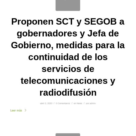
Proponen SCT y SEGOB a
gobernadores y Jefa de
Gobierno, medidas para la
continuidad de los
servicios de
telecomunicaciones y
radiodifusión
abril 2, 2020
/
0 Comentarios
/
en
News
/
por
admin
Leer más