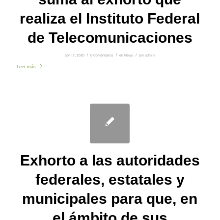
realiza el Instituto Federal
de Telecomunicaciones
abril 7, 2020
/
0 Comentarios
/
en
News
/
por
admin
Leer más
Exhorto a las autoridades
federales, estatales y
municipales para que, en
el ámbito de sus