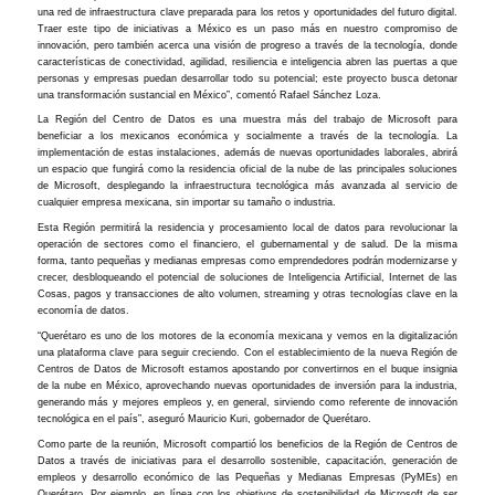
una red de infraestructura clave preparada para los retos y oportunidades del futuro digital.
Traer este tipo de iniciativas a México es un paso más en nuestro compromiso de
innovación, pero también acerca una visión de progreso a través de la tecnología, donde
características de conectividad, agilidad, resiliencia e inteligencia abren las puertas a que
personas y empresas puedan desarrollar todo su potencial; este proyecto busca detonar
una transformación sustancial en México”, comentó Rafael Sánchez Loza.
La Región del Centro de Datos es una muestra más del trabajo de Microsoft para
beneficiar a los mexicanos económica y socialmente a través de la tecnología. La
implementación de estas instalaciones, además de nuevas oportunidades laborales, abrirá
un espacio que fungirá como la residencia oficial de la nube de las principales soluciones
de Microsoft, desplegando la infraestructura tecnológica más avanzada al servicio de
cualquier empresa mexicana, sin importar su tamaño o industria.
Esta Región permitirá la residencia y procesamiento local de datos para revolucionar la
operación de sectores como el financiero, el gubernamental y de salud. De la misma
forma, tanto pequeñas y medianas empresas como emprendedores podrán modernizarse y
crecer, desbloqueando el potencial de soluciones de Inteligencia Artificial, Internet de las
Cosas, pagos y transacciones de alto volumen, streaming y otras tecnologías clave en la
economía de datos.
“Querétaro es uno de los motores de la economía mexicana y vemos en la digitalización
una plataforma clave para seguir creciendo. Con el establecimiento de la nueva Región de
Centros de Datos de Microsoft estamos apostando por convertirnos en el buque insignia
de la nube en México, aprovechando nuevas oportunidades de inversión para la industria,
generando más y mejores empleos y, en general, sirviendo como referente de innovación
tecnológica en el país”, aseguró Mauricio Kuri, gobernador de Querétaro.
Como parte de la reunión, Microsoft compartió los beneficios de la Región de Centros de
Datos a través de iniciativas para el desarrollo sostenible, capacitación, generación de
empleos y desarrollo económico de las Pequeñas y Medianas Empresas (PyMEs) en
Querétaro. Por ejemplo, en línea con los objetivos de sostenibilidad de Microsoft de ser