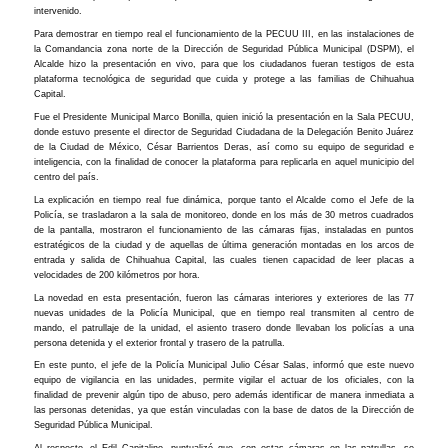
intervenido.
Para demostrar en tiempo real el funcionamiento de la PECUU III, en las instalaciones de
la Comandancia zona norte de la Dirección de Seguridad Pública Municipal (DSPM), el
Alcalde hizo la presentación en vivo, para que los ciudadanos fueran testigos de esta
plataforma tecnológica de seguridad que cuida y protege a las familias de Chihuahua
Capital.
Fue el Presidente Municipal Marco Bonilla, quien inició la presentación en la Sala PECUU,
donde estuvo presente el director de Seguridad Ciudadana de la Delegación Benito Juárez
de la Ciudad de México, César Barrientos Deras, así como su equipo de seguridad e
inteligencia, con la finalidad de conocer la plataforma para replicarla en aquel municipio del
centro del país.
La explicación en tiempo real fue dinámica, porque tanto el Alcalde como el Jefe de la
Policía, se trasladaron a la sala de monitoreo, donde en los más de 30 metros cuadrados
de la pantalla, mostraron el funcionamiento de las cámaras fijas, instaladas en puntos
estratégicos de la ciudad y de aquellas de última generación montadas en los arcos de
entrada y salida de Chihuahua Capital, las cuales tienen capacidad de leer placas a
velocidades de 200 kilómetros por hora.
La novedad en esta presentación, fueron las cámaras interiores y exteriores de las 77
nuevas unidades de la Policía Municipal, que en tiempo real transmiten al centro de
mando, el patrullaje de la unidad, el asiento trasero donde llevaban los policías a una
persona detenida y el exterior frontal y trasero de la patrulla.
En este punto, el jefe de la Policía Municipal Julio César Salas, informó que este nuevo
equipo de vigilancia en las unidades, permite vigilar el actuar de los oficiales, con la
finalidad de prevenir algún tipo de abuso, pero además identificar de manera inmediata a
las personas detenidas, ya que están vinculadas con la base de datos de la Dirección de
Seguridad Pública Municipal.