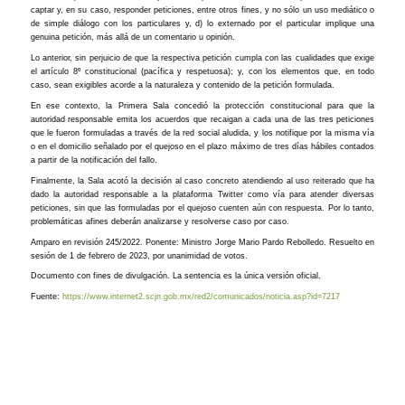
captar y, en su caso, responder peticiones, entre otros fines, y no sólo un uso mediático o
de simple diálogo con los particulares y, d) lo externado por el particular implique una
genuina petición, más allá de un comentario u opinión.
Lo anterior, sin perjuicio de que la respectiva petición cumpla con las cualidades que exige
el artículo 8º constitucional (pacífica y respetuosa); y, con los elementos que, en todo
caso, sean exigibles acorde a la naturaleza y contenido de la petición formulada.
En ese contexto, la Primera Sala concedió la protección constitucional para que la
autoridad responsable emita los acuerdos que recaigan a cada una de las tres peticiones
que le fueron formuladas a través de la red social aludida, y los notifique por la misma vía
o en el domicilio señalado por el quejoso en el plazo máximo de tres días hábiles contados
a partir de la notificación del fallo.
Finalmente, la Sala acotó la decisión al caso concreto atendiendo al uso reiterado que ha
dado la autoridad responsable a la plataforma Twitter como vía para atender diversas
peticiones, sin que las formuladas por el quejoso cuenten aún con respuesta. Por lo tanto,
problemáticas afines deberán analizarse y resolverse caso por caso.
Amparo en revisión 245/2022. Ponente: Ministro Jorge Mario Pardo Rebolledo. Resuelto en
sesión de 1 de febrero de 2023, por unanimidad de votos.
Documento con fines de divulgación. La sentencia es la única versión oficial.
Fuente:
https://www.internet2.scjn.gob.mx/red2/comunicados/noticia.asp?id=7217