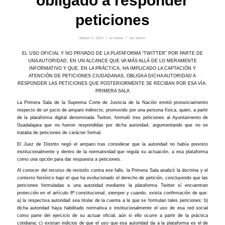
obligado a responder
peticiones
febrero 4, 2023
/
en
News
/
por
admin
EL USO OFICIAL Y NO PRIVADO DE LA PLATAFORMA “TWITTER” POR PARTE DE
UNA AUTORIDAD, EN UN ALCANCE QUE VA MÁS ALLÁ DE LO MERAMENTE
INFORMATIVO Y QUE, EN LA PRÁCTICA, HA IMPLICADO LA CAPTACIÓN Y
ATENCIÓN DE PETICIONES CIUDADANAS, OBLIGA A DICHA AUTORIDAD A
RESPONDER LAS PETICIONES QUE POSTERIORMENTE SE RECIBAN POR ESA VÍA:
PRIMERA SALA
La Primera Sala de la Suprema Corte de Justicia de la Nación emitió pronunciamiento
respecto de un juicio de amparo indirecto, promovido por una persona física, quien, a partir
de la plataforma digital denominada Twitter, formuló tres peticiones al Ayuntamiento de
Guadalajara que no fueron respondidas por dicha autoridad, argumentando que no se
trataba de peticiones de carácter formal.
El Juez de Distrito negó el amparo tras considerar que la autoridad no había previsto
institucionalmente y dentro de la normatividad que regula su actuación, a esa plataforma
como una opción para dar respuesta a peticiones.
Al conocer del recurso de revisión contra ese fallo, la Primera Sala analizó la doctrina y el
contexto histórico bajo el que ha evolucionado el derecho de petición, concluyendo que las
peticiones formuladas a una autoridad mediante la plataforma Twitter sí encuentran
protección en el artículo 8º constitucional; siempre y cuando, exista confirmación de que:
a) la respectiva autoridad sea titular de la cuenta a la que se formulan tales peticiones; b)
dicha autoridad haya habilitado normativa o institucionalmente el uso de esa red social
como parte del ejercicio de su actuar oficial, aún si ello ocurre a partir de la práctica
cotidiana; c) existan indicios de que el uso que esa autoridad da a la plataforma es el de