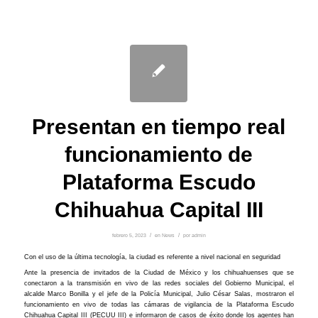
Presentan en tiempo real
funcionamiento de
Plataforma Escudo
Chihuahua Capital III
febrero 5, 2023
/
en
News
/
por
admin
Con el uso de la última tecnología, la ciudad es referente a nivel nacional en seguridad
Ante la presencia de invitados de la Ciudad de México y los chihuahuenses que se
conectaron a la transmisión en vivo de las redes sociales del Gobierno Municipal, el
alcalde Marco Bonilla y el jefe de la Policía Municipal, Julio César Salas, mostraron el
funcionamiento en vivo de todas las cámaras de vigilancia de la Plataforma Escudo
Chihuahua Capital III (PECUU III) e informaron de casos de éxito donde los agentes han