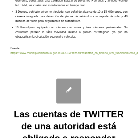
elemento, conectadas a la Comisión Estatal de Derechos Humanos y al video wall de
la DSPM, las cuales son monitoreadas en tiempo real.
3 Drones, vehículo aéreo no tripulado, con señal de alcance de 10 a 15 kilómetros, con
cámara integrada para detección de placas de vehículos con reporte de robo y 40
minutos de vuelo para seguimiento de automóviles.
10 Remolques equipado con cámara con zoom y tres cámaras perimetrales. Su
estructura permite la fácil movilidad mismo a puntos estratégicos, ya que no
obstaculizan la circulación peatonal o vehicular.
Fuente:
https://www.municipiochihuahua.gob.mx/CCS/Prensa/Presentan_en_tiempo_real_funcionamiento_d
Las cuentas de TWITTER
de una autoridad está