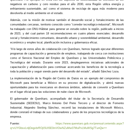
negativos en carbono y cero residuo para el año 2030, esta Región utiliza energía y
enfriamiento sustentable, así como el sistema de reciclaje de agua más moderno para
devolverla al medio ambiente en el estado.
Además, con la misión de motivar también el desarrollo social y fortalecimiento de las
comunidades cercanas, territorio conocido como “corredor tecnológico-industrial”, Microsoft
ha trabajado con ONU-Hábitat para generar un estudio sobre la región, publicado a inicios
de 2023, y del cual parten 18 recomendaciones en cuatro pilares esenciales: desarrollo
social y fortalecimiento comunitario, desarrollo urbano y sostenibilidad ambiental, desarrollo
económico y empleo local, planificación inclusiva y gobernanza eficaz.
“A lo largo de estos años de colaboración con Querétaro, hemos logrado ejecutar diferentes
programas de capacitación y generación de empleos, trabajando de cerca con instituciones
como el Servicio Nacional del Empleo de Querétaro y las Universidades Politécnica y
Tecnológica del estado. Durante este 2023, desplegaremos iniciativas adicionales de
capacitación y alfabetización para continuar acercando los beneficios de la tecnología a
toda la población y seguir siendo parte del desarrollo del estado”, añadió Sánchez Loza.
La implementación de la Región del Centro de Datos es un ejemplo del compromiso de
Microsoft para beneficiar a México en su proceso de digitalización, y abrirá nuevas
oportunidades para los mexicanos en diversos ámbitos, además de convertir a Querétaro
en el lugar oficial para las soluciones de nube clave de Microsoft.
El gobernador de Querétaro, acompañado del titular de la Secretaría de Desarrollo
Sustentable (SEDESU), Marco Antonio Del Prete Tercero y el director de Fomento
Industrial, Alejandro Sterling Sánchez, recorrió las instalaciones de Microsoft México,
donde constató el trabajo de sus colaboradores y parte de los proyectos tecnológicos de la
empresa.
Fuente:
https://www.queretaro.gob.mx/prensa/contenido.aspx?
q=vUYGbsxLnljOegvbrROjISUlSE0mVOwNZuMw07MuPvLMuWSg7TunQw==