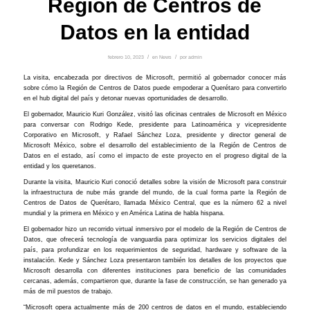
Región de Centros de
Datos en la entidad
febrero 10, 2023
/
en
News
/
por
admin
La visita, encabezada por directivos de Microsoft, permitió al gobernador conocer más
sobre cómo la Región de Centros de Datos puede empoderar a Querétaro para convertirlo
en el hub digital del país y detonar nuevas oportunidades de desarrollo.
El gobernador, Mauricio Kuri González, visitó las oficinas centrales de Microsoft en México
para conversar con Rodrigo Kede, presidente para Latinoamérica y vicepresidente
Corporativo en Microsoft, y Rafael Sánchez Loza, presidente y director general de
Microsoft México, sobre el desarrollo del establecimiento de la Región de Centros de
Datos en el estado, así como el impacto de este proyecto en el progreso digital de la
entidad y los queretanos.
Durante la visita, Mauricio Kuri conoció detalles sobre la visión de Microsoft para construir
la infraestructura de nube más grande del mundo, de la cual forma parte la Región de
Centros de Datos de Querétaro, llamada México Central, que es la número 62 a nivel
mundial y la primera en México y en América Latina de habla hispana.
El gobernador hizo un recorrido virtual inmersivo por el modelo de la Región de Centros de
Datos, que ofrecerá tecnología de vanguardia para optimizar los servicios digitales del
país, para profundizar en los requerimientos de seguridad, hardware y software de la
instalación. Kede y Sánchez Loza presentaron también los detalles de los proyectos que
Microsoft desarrolla con diferentes instituciones para beneficio de las comunidades
cercanas, además, compartieron que, durante la fase de construcción, se han generado ya
más de mil puestos de trabajo.
“Microsoft opera actualmente más de 200 centros de datos en el mundo, estableciendo