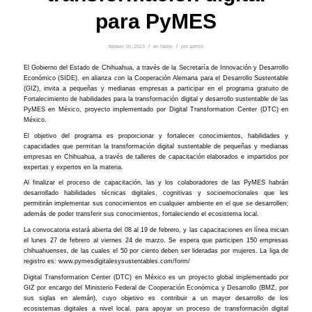
para PyMES
febrero 10, 2023
/
en
News
/
por
admin
El Gobierno del Estado de Chihuahua, a través de la Secretaría de Innovación y Desarrollo
Económico (SIDE), en alianza con la Cooperación Alemana para el Desarrollo Sustentable
(GIZ), invita a pequeñas y medianas empresas a participar en el programa gratuito de
Fortalecimiento de habilidades para la transformación digital y desarrollo sustentable de las
PyMES en México, proyecto implementado por Digital Transformation Center (DTC) en
México.
El objetivo del programa es proporcionar y fortalecer conocimientos, habilidades y
capacidades que permitan la transformación digital sustentable de pequeñas y medianas
empresas en Chihuahua, a través de talleres de capacitación elaborados e impartidos por
expertas y expertos en la materia.
Al finalizar el proceso de capacitación, las y los colaboradores de las PyMES habrán
desarrollado habilidades técnicas digitales, cognitivas y socioemocionales que les
permitirán implementar sus conocimientos en cualquier ambiente en el que se desarrollen;
además de poder transferir sus conocimientos, fortaleciendo el ecosistema local.
La convocatoria estará abierta del 08 al 19 de febrero, y las capacitaciones en línea inician
el lunes 27 de febrero al viernes 24 de marzo. Se espera que participen 150 empresas
chihuahuenses, de las cuales el 50 por ciento deben ser lideradas por mujeres. La liga de
registro es: www.pymesdigitalesysustentables.com/form/
Digital Transformation Center (DTC) en México es un proyecto global implementado por
GIZ por encargo del Ministerio Federal de Cooperación Económica y Desarrollo (BMZ, por
sus siglas en alemán), cuyo objetivo es contribuir a un mayor desarrollo de los
ecosistemas digitales a nivel local, para apoyar un proceso de transformación digital