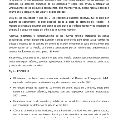
Al respecto, el Edil Capitalino, puntualizó que, con estas cámaras en las patrullas, se
protegen los derechos humanos de los detenidos y sobre todo ayuda a reforzar las
vinculaciones de los presuntos delincuentes, que muchas veces, alegan maltrato policial e
influye en su liberación, por violar el debido proceso.
Otra de las novedades y que las y los capitalinos pudieron observar, fue el dron con
cámara de seguimiento, el cual despegó desde la pista de aterrizaje del Halcón I. a
manera de prueba le enviaron una alerta de una placa de vehículo robado y de inmediato lo
comenzó a seguir en medio del tráfico de la avenida Homero.
Además, mostraron el funcionamiento de los nuevos tótems instalados en zonas
estratégicas, donde diariamente caminan cientos de mujeres para acudir a sus centros de
trabajo y escuela. En la pantalla del centro de mando, mostraron el caso de una mujer que
solicitó auxilio de la Policía, al sentirse amenazada por un hombre que amedrentaba a
quienes hacían ejercicio en la presa “El Rejón”.
Finalmente, el Alcalde de la Capital y el jefe de la Policía, dieron cuenta del funcionamiento
de los remolques móviles, que han ayudado para inhibir los delitos en colonias conflictivas
y zonas de riesgo de la ciudad.
Equipo PECUU III
28 tótems con botón intercomunicador enlazado al Centro de Emergencia 9-1-1,
equipado con lámpara de iluminación y dos cámaras, una de ellas 360°
60 nuevos postes de acero de 15 metros de altura, brazo de 2 metros, ducto para
sistema y cableado eléctrico, equipados con sus respectivas cámaras motorizadas
360° a color.
8 cámaras en arcos de entradas y salidas de la ciudad, las cuales son motorizadas y
con tecnología de detección de placas vehiculares.
Cámaras al interior de las unidades, una al frente de la unidad, otra en la parte trasera,
una al interior con reconocimiento facial para los detenidos y una enfocada al policía