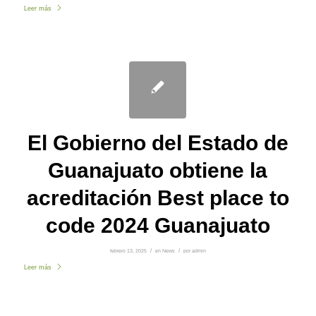
Leer más
El Gobierno del Estado de
Guanajuato obtiene la
acreditación Best place to
code 2024 Guanajuato
febrero 13, 2025
/
en
News
/
por
admin
Leer más