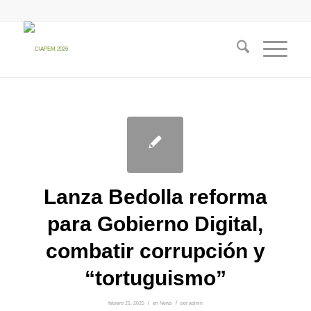
Lanza Bedolla reforma
para Gobierno Digital,
combatir corrupción y
“tortuguismo”
febrero 25, 2025
/
en
News
/
por
admin