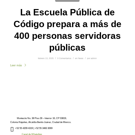
La Escuela Pública de
Código prepara a más de
400 personas servidoras
públicas
febrero 13, 2025
/
0 Comentarios
/
en
News
/
por
admin
Leer más
Montecito No. 38 Piso 28 – Interior 16, CP 03819,
Colonia Nápoles, Alcaldía Benito Juárez, Ciudad de México.
+52
55 4209 4319 |
+52 55 3483 3069
Canal de WhatsApp