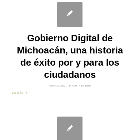
Gobierno Digital de
Michoacán, una historia
de éxito por y para los
ciudadanos
febrero 13, 2025
/
en
News
/
por
admin
Leer más