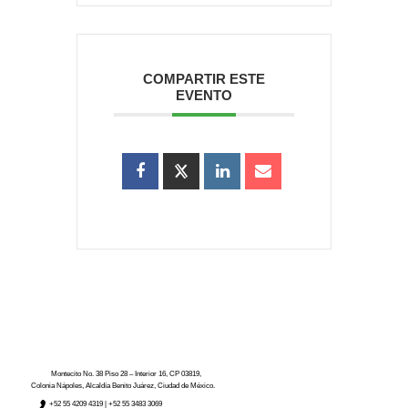
COMPARTIR ESTE
EVENTO
Montecito No. 38 Piso 28 – Interior 16, CP 03819,
Colonia Nápoles, Alcaldía Benito Juárez, Ciudad de México.
+52
55 4209 4319 |
+52 55 3483 3069