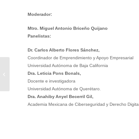
Moderador:
Mtro. Miguel Antonio Briceño Quijano
Panelistas:
Dr. Carlos Alberto Flores Sánchez,
Coordinador de Emprendimiento y Apoyo Empresarial
Universidad Autónoma de Baja California
3er Foro de Transformación Digital
Dra. Leticia Pons Bonals,
por México | TDxMéxico 2024
Docente e investigadora
Universidad Autónoma de Querétaro.
Dra. Anahiby Anyel Becerril Gil,
Academia Mexicana de Ciberseguridad y Derecho Digita