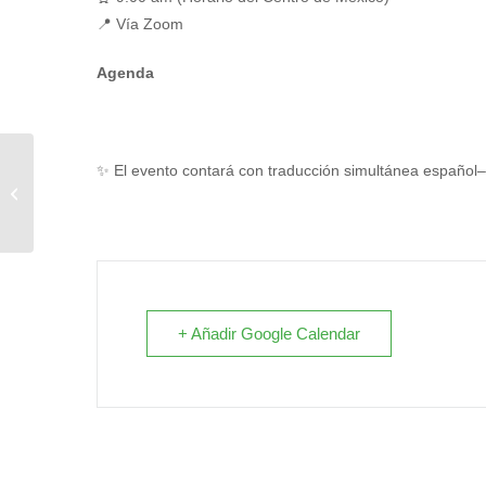
📍 Vía Zoom
Agenda
Jornada de agentes
✨ El evento contará con traducción simultánea español–
inteligentes para el
sector público
+ Añadir Google Calendar