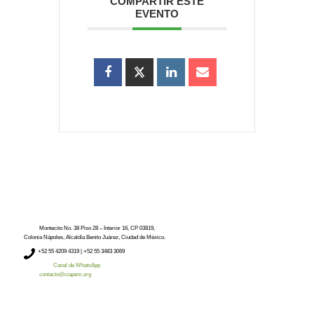
COMPARTIR ESTE
EVENTO
Montecito No. 38 Piso 28 – Interior 16, CP 03819,
Colonia Nápoles, Alcaldía Benito Juárez, Ciudad de México.
+52
55 4209 4319 |
+52 55 3483 3069
Canal de WhatsApp
contacto@ciapem.org