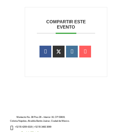
COMPARTIR ESTE
EVENTO
Montecito No. 38 Piso 28 – Interior 16, CP 03819,
Colonia Nápoles, Alcaldía Benito Juárez, Ciudad de México.
+52
55 4209 4319 |
+52 55 3483 3069