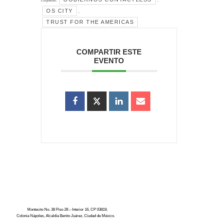
Etiquetas:
,
OS CITY
,
TRUST FOR THE AMERICAS
COMPARTIR ESTE
EVENTO
Montecito No. 38 Piso 28 – Interior 16, CP 03819,
Colonia Nápoles, Alcaldía Benito Juárez, Ciudad de México.