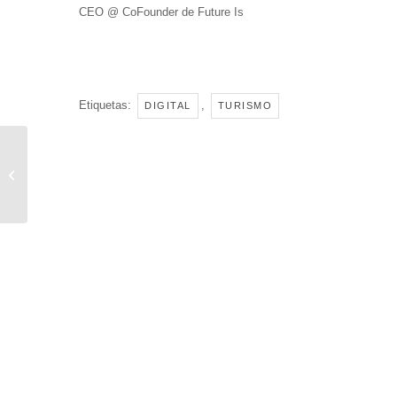
CEO @ CoFounder de Future Is
Etiquetas:
,
DIGITAL
TURISMO
Justicia Digital y Legaltech