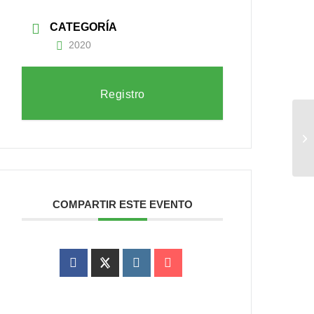
CATEGORÍA
2020
Registro
O
tr
ti
COMPARTIR ESTE EVENTO