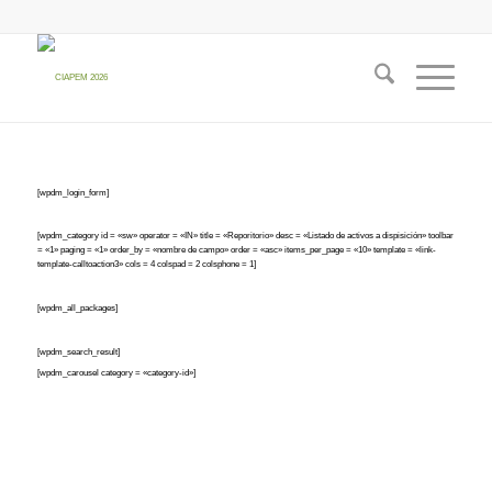
[wpdm_login_form]
[wpdm_category id = «sw» operator = «IN» title = «Reporitorio» desc = «Listado de activos a dispisición» toolbar
= «1» paging = «1» order_by = «nombre de campo» order = «asc» items_per_page = «10» template = «link-
template-calltoaction3» cols = 4 colspad = 2 colsphone = 1]
[wpdm_all_packages]
[wpdm_search_result]
[wpdm_carousel category = «category-id»]