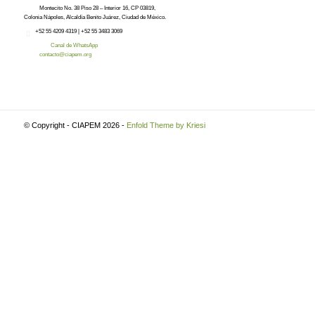
Montecito No. 38 Piso 28 – Interior 16, CP 03819,
Colonia Nápoles, Alcaldía Benito Juárez, Ciudad de México.
+52
55 4209 4319 |
+52 55 3483 3069
Canal de WhatsApp
contacto@ciapem.org
© Copyright - CIAPEM 2026 -
Enfold Theme by Kriesi