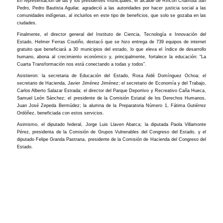
En representación de las y los presidentes municipales, el alcalde de Rincón Chamula San
Pedro, Pedro Bautista Aguilar, agradeció a las autoridades por hacer justicia social a las
comunidades indígenas, al incluirlos en este tipo de beneficios, que solo se gozaba en las
ciudades.
Finalmente, el director general del Instituto de Ciencia, Tecnología e Innovación del
Estado, Helmer Ferras Coutiño, destacó que se hizo entrega de 739 equipos de internet
gratuito que beneficiará a 30 municipios del estado, lo que eleva el índice de desarrollo
humano, abona al crecimiento económico y, principalmente, fortalece la educación: “La
Cuarta Transformación nos está conectando a todas y todos”.
Asistieron: la secretaria de Educación del Estado, Rosa Aidé Domínguez Ochoa; el
secretario de Hacienda, Javier Jiménez Jiménez; el secretario de Economía y del Trabajo,
Carlos Alberto Salazar Estrada; el director del Parque Deportivo y Recreativo Caña Hueca,
Samuel León Sánchez; el presidente de la Comisión Estatal de los Derechos Humanos,
Juan José Zepeda Bermúdez; la alumna de la Preparatoria Número 1, Fátima Gutiérrez
Ordóñez, beneficiada con estos servicios.
Asimismo, el diputado federal, Jorge Luis Llaven Abarca; la diputada Paola Villamonte
Pérez, presidenta de la Comisión de Grupos Vulnerables del Congreso del Estado, y el
diputado Felipe Granda Pastrana, presidente de la Comisión de Hacienda del Congreso del
Estado.