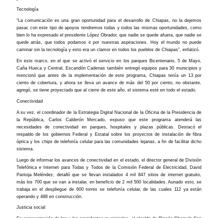
Tecnología
“La comunicación es una gran oportunidad para el desarrollo de Chiapas, no la dejemos
pasar, con este tipo de apoyos tendremos todas y todos las mismas oportunidades, como
bien lo ha expresado el presidente López Obrador, que nadie se quede afuera, que nadie se
quede atrás, que todos podamos ir por nuestras aspiraciones. Hoy el mundo no puede
caminar sin la tecnología y esto era un clamor en todos los pueblos de Chiapas”, enfatizó.
En este marco, en el que se activó el servicio en los parques Bicentenario, 5 de Mayo,
Caña Hueca y Central, Escandón Cadenas también entregó equipos para 30 municipios y
mencionó que antes de la implementación de este programa, Chiapas tenía un 13 por
ciento de cobertura, y ahora se lleva un avance de más del 50 por ciento, no obstante,
agregó, se tiene proyectado que al cierre de este año, el sistema esté en todo el estado.
Conectividad
A su vez, el coordinador de la Estrategia Digital Nacional de la Oficina de la Presidencia de
la República, Carlos Calderón Mercado, expuso que este programa atenderá las
necesidades de conectividad en parques, hospitales y plazas públicas. Destacó el
respaldo de los gobiernos Federal y Estatal sobre los proyectos de instalación de fibra
óptica y los chips de telefonía celular para las comunidades lejanas, a fin de facilitar dicho
sistema.
Luego de informar los avances de conectividad en el estado, el director general de División
Telefónica e Internet para Todas y Todos de la Comisión Federal de Electricidad, David
Pantoja Meléndez, detalló que se llevan instalados 4 mil 847 sitios de internet gratuito,
más los 700 que se van a instalar, en beneficio de 2 mil 500 localidades. Aunado esto, se
trabaja en el despliegue de 600 torres se telefonía celular, de las cuales 112 ya están
operando y 488 en construcción.
Justicia social