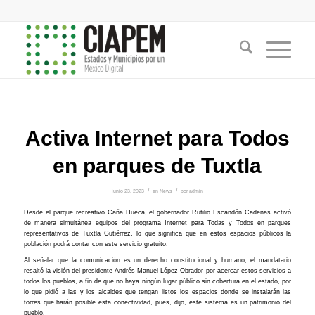
Activa Internet para Todos
en parques de Tuxtla
junio 23, 2023
/
en
News
/
por
admin
Desde el parque recreativo Caña Hueca, el gobernador Rutilio Escandón Cadenas activó
de manera simultánea equipos del programa Internet para Todas y Todos en parques
representativos de Tuxtla Gutiérrez, lo que significa que en estos espacios públicos la
población podrá contar con este servicio gratuito.
Al señalar que la comunicación es un derecho constitucional y humano, el mandatario
resaltó la visión del presidente Andrés Manuel López Obrador por acercar estos servicios a
todos los pueblos, a fin de que no haya ningún lugar público sin cobertura en el estado, por
lo que pidió a las y los alcaldes que tengan listos los espacios donde se instalarán las
torres que harán posible esta conectividad, pues, dijo, este sistema es un patrimonio del
pueblo.