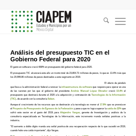
Análisis del presupuesto TIC en el
Gobierno Federal para 2020
El gasto en software creció 668% en presupuesto del gobierno federal para 2020.
El presupuesto TIC alcanzará este año un monto total de 23,804.73 millones de pesos, lo que es 13.4% más que
los 20,999.86 millones de pesos destinados a este segmento en 2019.
El efecto de péndulo
que lleva a la administración federal a renovar la
infraestructura de software
que requiere para operar es una
de las razones por las que el gobierno del presidente
Andrés Manuel López Obrador
creció
13.4%
el
presupuesto que destinará durante el 2020 a la adquisición y contratación de
Tecnologías de la Información
(TIC)
, de acuerdo con la consultoría
Select
.
Aunque el crecimiento de los recursos que se destinarán a la tecnología es menor al
17.8%
que se preveía en
el
Proyecto de Presupuesto de Egresos de la Federación
y pese a que no logra superar la
caída de 22%
que
sufrió este sector en el gasto del 2019, para
Alejandro Vargas
, gerente de Investigación y análisis de la
consultoría especializada en Tecnologías de la Información, este incremento manda señales positivas a la
industria.
“El aumento a doble dígito manda una señal positiva de una recuperación respecto de lo que sucedió en 2019,
cuando hubo una caída importante”, dijo Vargas.