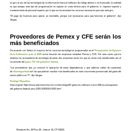
un giro al uso de las tecnologías de la información hacia el software de código abierto o no licenciado, la realidad
es que aunque este tipo de programación no supone un costo directo para el gobierno, sí requiere soporte y
mantenimiento de personal experto, por lo que se incrementan los recursos necesarios para dar este giro.
“El pago de licencias para operar es inevitable, porque son necesarias para que funcione el gobierno”, dijo
Vargas.
Proveedores de Pemex y CFE serán los
más beneficiados
De acuerdo con Select, la mayoría de los recursos tecnológicos programados en el
Presupuesto de Egresos
de la Federación para el 2020
se los llevarán las empresas estatales Pemex y CFE. Por esta razón, para la
analista, los proveedores de tecnología de estas dos empresas serán los que se verán más beneficiados por el
incremento del
gasto TIC del gobierno federal
.
“Los proveedores que ya conocen la operación de estas dependencias y que además saben de cuestiones
de
ciberseguridad
son las que podrían resultar más beneficiados en este crecimiento pronunciado del gasto del
sector público en TI”, dijo Vargas.
Rodrigo Riquelme
Nota original: https://www.eleconomista.com.mx/tecnologia/El-gasto-en-software-crecio-668-en-presupuesto-
del-gobierno-federal-para-2020-20200119-0001.html
Montecito No. 38 Piso 28 – Interior 16, CP 03819,