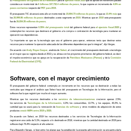
El
Presupuesto de Egresos de la Federación
para el
ejercicio fiscal 2020
que se aprobó en noviembre pasado
considera un monto total de
6 billones 107,732.4 millones de pesos
, lo que supone un incremento de
4.6% en
pesos corrientes
respecto del
PEF para 2019
.
El presupuesto TIC alcanzará este año un monto total de
23,804.73 millones de pesos
, lo que es
13.4% más
que
los
20,999.86 millones de pesos
destinados a este segmento en
2019
. Mientras que en
2018
este presupuesto
fue de
26,834.35 millones de pesos
.
Estos recursos representan
0.35% del presupuesto total
del gobierno federal para
el ejercicio fiscal 2020
y
contemplan los recursos que destinará el gobierno a la compra o contratación de tecnología para mantener en
operación sus dependencias.
“Lo importante es que es la tecnología que usa el gobierno para operar, entonces tenía que destinar estos
recursos para mantener la operación adecuada de las diferentes dependencias que lo integran”, dijo Vargas.
De acuerdo con
Arely Reyes
Gaspar
, analista de
Select
, el crecimiento del presupuesto destinado a tecnología
es el mayor que se registra desde el 2013 y se alinea con los proyectos prioritarios del gobierno federal, es decir
el impulso económico que se apoya en la recuperación de
Petróleos Mexicanos (Pemex)
y de la
Comisión
Federal de Electricidad (CFE)
.
Software, con el mayor crecimiento
El presupuesto del gobierno federal contempla un incremento en los recursos que se destinarán a todas las
verticales que integran el análisis que Select hace del presupuesto en Tecnologías de la Información, pero el
software fue la que registró por mucho el mayor aumento.
Mientras que los recursos destinados a los
servicios de telecomunicaciones
crecieron apenas 2.5%;
los servicios de
Tecnologías de la Información
, 4.2%; los consumibles, 13.7%, y los equipos, 40.2%, la
cantidad que se usará para la renovación de
licencias de software
y otros modelos de adquisición de estos
productos
creció 668% entre 2019 y 2020
.
De acuerdo con Select, en 2019 los recursos destinados a los servicios de Tecnologías de la Información
registraron una caída de 5.1%, respecto a lo destinado en 2018; mientras que la cantidad destinada en 2019 para
software bajó 76.4% respecto al año anterior.
Para Alejandro Vargas, si bien entre los planes que ha establecido la presente administración se encuentra darle