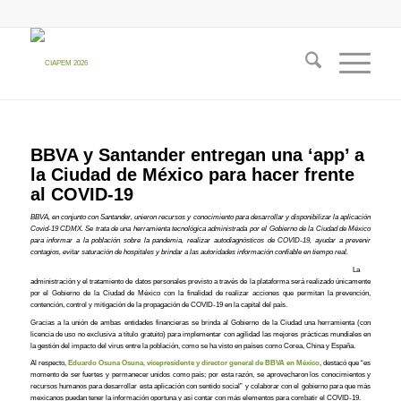
BBVA y Santander entregan una ‘app’ a
la Ciudad de México para hacer frente
al COVID-19
BBVA, en conjunto con Santander, unieron recursos y conocimiento para desarrollar y disponibilizar la aplicación
Covid-19 CDMX. Se trata de una herramienta tecnológica administrada por el Gobierno de la Ciudad de México
para informar a la población sobre la pandemia, realizar autodiagnósticos de COVID-19, ayudar a prevenir
contagios, evitar saturación de hospitales y brindar a las autoridades información confiable en tiempo real.
La
administración y el tratamiento de datos personales previsto a través de la plataforma será realizado únicamente
por el Gobierno de la Ciudad de México con la finalidad de realizar acciones que permitan la prevención,
contención, control y mitigación de la propagación de COVID-19 en la capital del país.
Gracias a la unión de ambas entidades financieras se brinda al Gobierno de la Ciudad una herramienta (con
licencia de uso no exclusiva a título gratuito) para implementar con agilidad las mejores prácticas mundiales en
la gestión del impacto del virus entre la población, como se ha visto en países como Corea, China y España.
Al respecto,
Eduardo Osuna Osuna, vicepresidente y director general de BBVA en México
, destacó que “es
momento de ser fuertes y permanecer unidos como país; por esta razón, se aprovecharon los conocimientos y
recursos humanos para desarrollar esta aplicación con sentido social” y colaborar con el gobierno para que más
mexicanos puedan tener la información oportuna y así contar con más elementos para combatir el COVID-19.