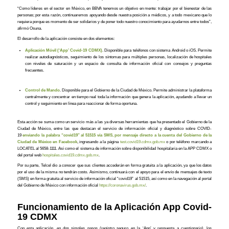
“Como líderes en el sector en México, en BBVA tenemos un objetivo en mente: trabajar por el bienestar de las
personas; por esta razón, continuaremos apoyando desde nuestra posición a médicos, y a todo mexicano que lo
requiera porque es momento de ser solidarios y de poner todo nuestro conocimiento para ayudarnos entre todos”,
afirmó Osuna.
El desarrollo de la aplicación consiste en dos elementos:
Aplicación Móvil (‘App’ Covid-19 CDMX)
. Disponible para teléfonos con sistema Android o iOS. Permite
realizar autodiagnósticos, seguimiento de los síntomas para múltiples personas, localización de hospitales
con niveles de saturación y un espacio de consulta de información oficial con consejos y preguntas
frecuentes.
Control de Mando
. Disponible para el Gobierno de la Ciudad de México. Permite administrar la plataforma
centralmente y concentrar en tiempo real toda la información que genera la aplicación, ayudando a llevar un
control y seguimiento en línea para reaccionar de forma oportuna.
Esta acción se suma como un servicio más a las ya diversas herramientas que ha presentado el Gobierno de la
Ciudad de México, entre las que destacan el servicio de información oficial y diagnóstico sobre COVID-
19
enviando la palabra “covid19” al 51515 vía SMS, por mensaje directo a la cuenta del Gobierno de la
Ciudad de México en Facebook
, ingresando a la página
test.covid19.cdmx.gob.mx
o por teléfono marcando a
LOCATEL al 5658-1111. Así como el sistema de información sobre disponibilidad hospitalaria en la APP CDMX o
del portal web
hospitales.covid19.cdmx.gob.mx
.
Por su parte, Telcel dio a conocer que sus clientes accederán en forma gratuita a la aplicación, ya que los datos
por el uso de la misma no tendrán costo. Asimismo, continuará con el apoyo para el envío de mensajes de texto
(SMS) en forma gratuita al servicio de información oficial “covid19” al 51515, así como en la navegación al portal
del Gobierno de México con información oficial
https://coronavirus.gob.mx/
.
Funcionamiento de la Aplicación App Covid-
19 CDMX
Con esta aplicación, en dos simples pasos (registro seguro en la ‘App’ y respuesta a cuestionario), los