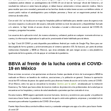
ciudadanos podrán obtener un autodiagnóstico de COVID-19 con el test de ‘tamizaje’ oficial del Gobierno y el
resultado les indicará si están fuera de peligro, si deben buscar aislamiento o incluso atención médica. Vale la
pena resaltar que como novedad y pensando en las familias donde no todos tienen acceso a un teléfono celular, el
usuario podrá realizar el autodiagnóstico para múltiples personas y llevar así un seguimiento puntual de los
síntomas de todos ellos.
Con un solo ‘clic’ se localiza en un mapa los hospitales públicos habilitados para atender casos de urgencia más
cercanos respecto a la ubicación del usuario, indicando también su nivel de saturación y disponibilidad. Sumado
a lo anterior, la ‘App’ brinda el acceso directo a llamadas a Locatel e información esencial del COVID-19,
consejos y preguntas frecuentes.
Los usuarios de la aplicación móvil, de manera voluntaria y unilateral, podrán en cualquier momento eliminar su
cuenta y la información registrada en la aplicación, presionando el botón habilitado para tal efecto.
La ‘App’ Covid-19 CDMX ya está disponible para teléfonos Android por medio de Google Play Store para ser
descargada de forma gratuita y próximamente para el sistema operativo iOS. Se buscará, por parte de ambas
instituciones (Santander y BBVA en México), que otras entidades del país tengan acceso a esta plataforma
igualmente de forma gratuita, a fin de apoyar al combate de la pandemia.
BBVA al frente de la lucha contra el COVID-
19 en México
Estas acciones se suman a las aportaciones en diversos frentes que desde el inicio de la emergencia BBVA ha
realizado en México en beneficio de médicos, asociaciones y la población en general. Destaca la aportación
inicial de 470 millones de pesos de capital semilla para diversos frentes de acción en la lucha contra el COVID-
19 en México, entre los que se encuentran la iniciativa
‘Juntos por la salud’
, encabezada por la institución
financiera y Tec Salud, que busca dotar de insumos médicos de protección a los profesionales de la salud que se
encuentran en los hospitales y centros de salud atendiendo a pacientes que han contraído el virus.
De esta manera, BBVA seguirá aportando recursos humanos, técnicos y económicos para ayudar a la población
mexicana a hacer frente a la pandemia, convencido de que la unión entre gobierno, empresas y sociedad civil es
necesaria para enfrentar la pandemia de COVID-19 en el país.
Fuente: https://www.bbva.com/es/mx/bbva-mexico-y-santander-entregan-una-app-a-la-cdmx-para-hacer-frente-
al-covid-19/