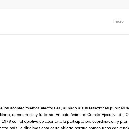
Inicio
los acontecimientos electorales, aunado a sus reflexiones públicas sobr
itario, democrático y fraterno. En este ánimo el Comité Ejecutivo del 
n 1978 con el objetivo de abonar a la participación, coordinación y pr
stro país, le dirigimos esta carta abierta porque somos unos convencid