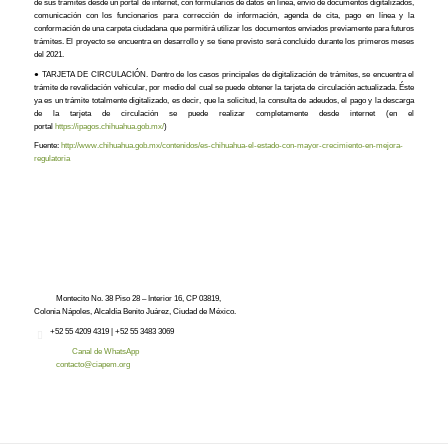
de sus trámites desde un portal de internet, con formularios de datos en línea, envío de documentos digitalizados,
comunicación con los funcionarios para corrección de información, agenda de cita, pago en línea y la
conformación de una carpeta ciudadana que permitirá utilizar los documentos enviados previamente para futuros
trámites. El proyecto se encuentra en desarrollo y se tiene previsto será concluido durante los primeros meses
del 2021.
● TARJETA DE CIRCULACIÓN. Dentro de los casos principales de digitalización de trámites, se encuentra el
trámite de revalidación vehicular, por medio del cual se puede obtener la tarjeta de circulación actualizada. Éste
ya es un trámite totalmente digitalizado, es decir, que la solicitud, la consulta de adeudos, el pago y la descarga
de la tarjeta de circulación se puede realizar completamente desde internet (en el
portal
https://ipagos.chihuahua.gob.mx/
)
Fuente:
http://www.chihuahua.gob.mx/contenidos/es-chihuahua-el-estado-con-mayor-crecimiento-en-mejora-
regulatoria
Montecito No. 38 Piso 28 – Interior 16, CP 03819,
Colonia Nápoles, Alcaldía Benito Juárez, Ciudad de México.
+52
55 4209 4319 |
+52 55 3483 3069
Canal de WhatsApp
contacto@ciapem.org