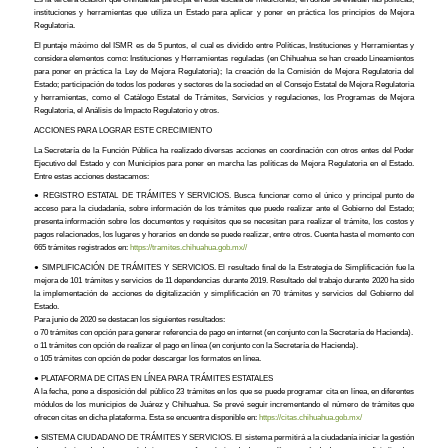
instituciones y herramientas que utiliza un Estado para aplicar y poner en práctica los principios de Mejora
Regulatoria.
El puntaje máximo del ISMR es de 5 puntos, el cual es dividido entre Políticas, Instituciones y Herramientas y
considera elementos como: Instituciones y Herramientas reguladas (en Chihuahua se han creado Lineamientos
para poner en práctica la Ley de Mejora Regulatoria); la creación de la Comisión de Mejora Regulatoria del
Estado; participación de todos los poderes y sectores de la sociedad en el Consejo Estatal de Mejora Regulatoria
y herramientas, como el Catálogo Estatal de Trámites, Servicios y regulaciones, los Programas de Mejora
Regulatoria, el Análisis de Impacto Regulatorio y otros.
ACCIONES PARA LOGRAR ESTE CRECIMIENTO
La Secretaría de la Función Pública ha realizado diversas acciones en coordinación con otros entes del Poder
Ejecutivo del Estado y con Municipios para poner en marcha las políticas de Mejora Regulatoria en el Estado.
Entre estas acciones destacamos:
● REGISTRO ESTATAL DE TRÁMITES Y SERVICIOS. Busca funcionar como el único y principal punto de
acceso para la ciudadanía, sobre información de los trámites que puede realizar ante el Gobierno del Estado;
presenta información sobre los documentos y requisitos que se necesitan para realizar el trámite, los costos y
pagos relacionados, los lugares y horarios en donde se puede realizar, entre otros. Cuenta hasta el momento con
665 trámites registrados en:
https://tramites.chihuahua.gob.mx//
● SIMPLIFICACIÓN DE TRÁMITES Y SERVICIOS. El resultado final de la Estrategia de Simplificación fue la
mejora de 101 trámites y servicios de 11 dependencias durante 2019. Resultado del trabajo durante 2020 ha sido
la implementación de acciones de digitalización y simplificación en 70 trámites y servicios del Gobierno del
Estado.
Para junio de 2020 se destacan los siguientes resultados:
o 70 trámites con opción para generar referencia de pago en internet (en conjunto con la Secretaría de Hacienda).
o 11 trámites con opción de realizar el pago en línea (en conjunto con la Secretaría de Hacienda).
o 105 trámites con opción de poder descargar los formatos en línea.
● PLATAFORMA DE CITAS EN LÍNEA PARA TRÁMITES ESTATALES
A la fecha, pone a disposición del público 23 trámites en los que se puede programar cita en línea, en diferentes
módulos de los municipios de Juárez y Chihuahua. Se prevé seguir incrementando el número de trámites que
ofrecen citas en dicha plataforma. Esta se encuentra disponible en:
https://citas.chihuahua.gob.mx/
● SISTEMA CIUDADANO DE TRÁMITES Y SERVICIOS. El sistema permitirá a la ciudadanía iniciar la gestión