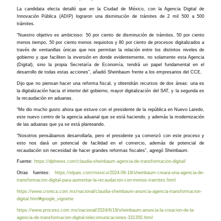
La candidata electa detalló que en la Ciudad de México, con la Agencia Digital de
Innovación Pública (ADIP) lograron una disminución de trámites de 2 mil 500 a 500
trámites.
“Nuestro objetivo es ambicioso: 50 por ciento de disminución de trámites, 50 por ciento
menos tiempo, 50 por ciento menos requisitos y 80 por ciento de procesos digitalizados a
través de ventanillas únicas que nos permitan la relación entre los distintos niveles de
gobierno y que faciliten la inversión en donde evidentemente, no solamente esta Agencia
(Digital), sino la propia Secretaría de Economía, tendrá un papel fundamental en el
desarrollo de todas estas acciones”, añadió Sheinbaum frente a los empresarios del CCE.
Dijo que no piensan hacer una reforma fiscal, y obtendrán recursos de dos áreas: una es
la digitalización hacia el interior del gobierno, mayor digitalización del SAT, y la segunda es
la recaudación en aduanas.
“Me dio mucho gusto ahora que estuve con el presidente de la república en Nuevo Laredo,
este nuevo centro de la agencia aduanal que se está haciendo, y además la modernización
de las aduanas que ya se está planteando.
“Nosotros pensábamos desarrollarla, pero el presidente ya comenzó con este proceso y
esto nos dará un potencial de facilidad en el comercio, además de potencial de
recaudación sin necesidad de hacer grandes reformas fiscales”, agregó Sheinbaum.
Fuente:
https://dplnews.com/claudia-sheinbaum-agencia-de-transformacion-digital/
Otras fuentes:
https://elpais.com/mexico/2024-06-19/sheinbaum-creara-una-agencia-de-
transformacion-digital-para-aumentar-la-recaudacion-con-menos-tramites.html
https://www.cronica.com.mx/nacional/claudia-sheinbaum-anuncia-agencia-transformacion-
digital.html#google_vignette
https://www.proceso.com.mx/nacional/2024/6/19/sheinbaum-anuncia-la-creacion-de-la-
agencia-de-transformacion-digital-telecomunicaciones-331350.html