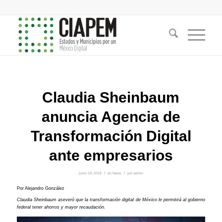
Claudia Sheinbaum
anuncia Agencia de
Transformación Digital
ante empresarios
junio 19, 2024
/
en
News
/
por
admin
Por Alejandro González
Claudia Sheinbaum aseveró que la transformación digital de México le permitirá al gobierno
federal tener ahorros y mayor recaudación.