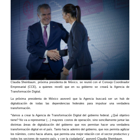
Claudia Sheinbaum, próxima presidenta de México, se reunió con el Consejo Coordinador
Empresarial (CCE), a quienes reveló que en su gobierno se creará la Agencia de
Transformación Digital.
La próxima presidenta de México aseveró que la Agencia buscará ser un hub de
digitalización de todas las dependencias federales para impulsar una verdadera
transformación.
“Vamos a crear la Agencia de Transformación Digital del gobierno federal. ¿Qué objetivo
tiene? No va a representar (…) mayores costos de operación, sino sencillamente juntar las
distintas áreas de digitalización del gobierno que nos permitan hacer una verdadera
transformación digital en el país. Tanto hacia adentro del gobierno, que nos permita agilizar
los trámites, como hacia afuera, que permita una mejor relación con el sector productivo y
todos los sectores de nuestro país, y con la ciudadanía”, aseveró Claudia Sheinbaum.