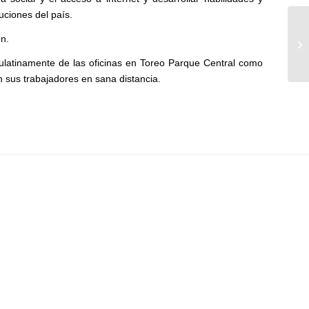
tuciones del país.
Se
ón.
lo
ulatinamente de las oficinas en Toreo Parque Central como
n sus trabajadores en sana distancia.