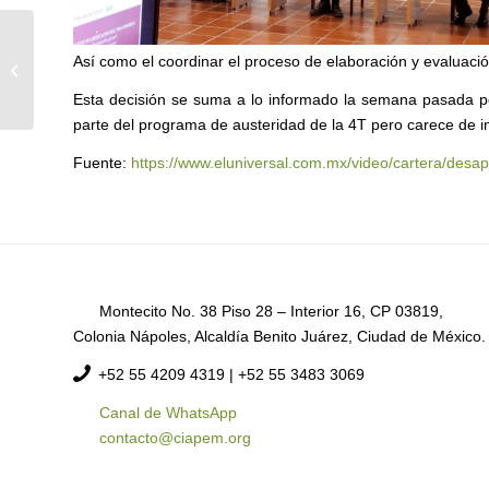
El gobierno de Quintana Roo lanza
Así como el coordinar el proceso de elaboración y evaluació
aplicación móvil: “ReactivaQROO”
Esta decisión se suma a lo informado la semana pasada po
parte del programa de austeridad de la 4T pero carece de in
Fuente:
https://www.eluniversal.com.mx/video/cartera/desa
Montecito No. 38 Piso 28 – Interior 16, CP 03819,
Colonia Nápoles, Alcaldía Benito Juárez, Ciudad de México.
+52
55 4209 4319 |
+52 55 3483 3069
Canal de WhatsApp
contacto@ciapem.org