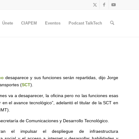
Únete
CIAPEM
Eventos
Podcast TalkTech
co
desaparece y sus funciones serán repartidas, dijo Jorge
ransportes (
SCT
).
es va a desaparecer, la oficina pero no las funciones esas
en el avance tecnológico”, adelantó el titular de la SCT en
IMT).
ecretaría de Comunicaciones y Desarrollo Tecnológico.
an el impulsar el despliegue de infraestructura
a social y el acceso a internet y desarrollar habilidades y