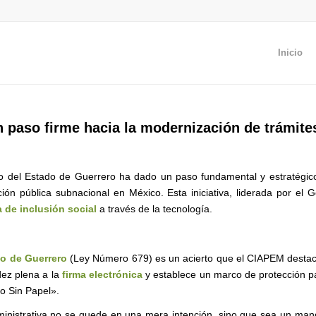
Inicio
 paso firme hacia la modernización de trámites
o del Estado de Guerrero ha dado un paso fundamental y estratégico
ión pública subnacional en México. Esta iniciativa, liderada por el
 de inclusión social
a través de la tecnología.
do de Guerrero
(Ley Número 679) es un acierto que el CIAPEM destaca c
idez plena a la
firma electrónica
y establece un marco de protección p
o Sin Papel».
dministrativa no se quede en una mera intención, sino que sea un mand