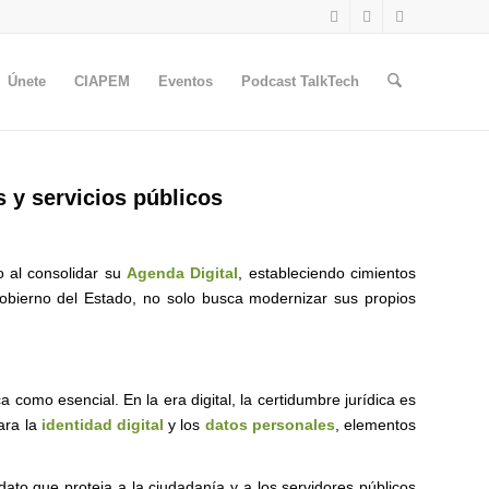
Únete
CIAPEM
Eventos
Podcast TalkTech
 y servicios públicos
 al consolidar su
Agenda Digital
, estableciendo cimientos
 Gobierno del Estado, no solo busca modernizar sus propios
omo esencial. En la era digital, la certidumbre jurídica es
ara la
identidad digital
y los
datos personales
, elementos
ato que proteja a la ciudadanía y a los servidores públicos