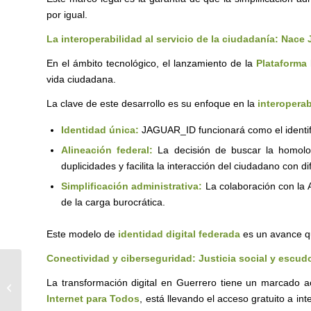
por igual.
La interoperabilidad al servicio de la ciudadanía: Nac
En el ámbito tecnológico, el lanzamiento de la
Plataforma
vida ciudadana.
La clave de este desarrollo es su enfoque en la
interoperab
Identidad única:
JAGUAR_ID funcionará como el identific
Alineación federal:
La decisión de buscar la homolo
duplicidades y facilita la interacción del ciudadano con 
Simplificación administrativa:
La colaboración con la A
de la carga burocrática.
Este modelo de
identidad digital federada
es un avance qu
Conectividad y ciberseguridad: Justicia social y escudo
5 oportunidades de IA para gobiernos
La transformación digital en Guerrero tiene un marcado a
estatales y municipales
Internet para Todos
, está llevando el acceso gratuito a i