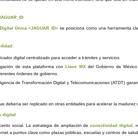
e JAGUAR_ID
 Digital Única «JAGUAR_ID»
se posiciona como una herramienta clave
ilidad
:
ador digital centralizado para acceder a trámites y servicios.
gación de esta plataforma con
Llave MX
del Gobierno de Méxic
diferentes órdenes de gobierno.
gencia de Transformación Digital y Telecomunicaciones (ATDT) garantiz
e debería ser replicado en otras entidades para acelerar la madurez d
 digital
cento social. La estrategia de ampliación de
conectividad digital
, 
nternet a puntos clave como plazas públicas, escuelas y centros de sal