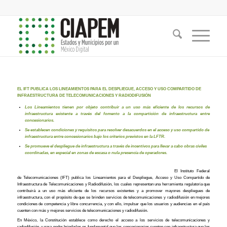
EL IFT PUBLICA LOS LINEAMIENTOS PARA EL DESPLIEGUE, ACCESO Y USO COMPARTIDO
DE
INFRAESTRUCTURA DE TELECOMUNICACIONES Y RADIODIFUSIÓN
Los Lineamientos tienen por objeto contribuir a un uso más eficiente de los recursos de
infraestructura existente a través del fomento a la compartición de infraestructura entre
concesionarios.
Se establecen condiciones y requisitos para resolver desacuerdos en el acceso y uso compartido de
infraestructura entre concesionarios bajo los criterios previstos en la LFTR.
Se promueve el despliegue de infraestructura a través de incentivos para llevar a cabo obras civiles
coordinadas, en especial en zonas de escasa o nula presencia de operadores.
El Instituto Federal
de Telecomunicaciones (IFT) publica los Lineamientos para el Despliegue, Acceso y Uso Compartido de
Infraestructura de Telecomunicaciones y Radiodifusión, los cuales representan una herramienta regulatoria que
contribuirá a un uso más eficiente de los recursos existentes y a promover mayores despliegues de
infraestructura, con el propósito de que se brinden servicios de telecomunicaciones y radiodifusión en mejores
condiciones de competencia y libre concurrencia, y con ello, impulsar que los usuarios y audiencias en el país
cuenten con más y mejores servicios de telecomunicaciones y radiodifusión.
En México, la Constitución establece como derecho el acceso a los servicios de telecomunicaciones y
radiodifusión, y para poder brindarlos es fundamental que los concesionarios cuenten con infraestructura que les