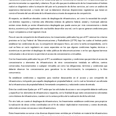
permita incrementar su capacidad y cobertura. Es por ello que para la elaboración de los Lineamientos el Instituto
realizó un diagnóstico sobre la situación del país en la prestación de dichos servicios, así como un análisis de
experiencia internacional, a través del cual se detectaron diversas disposiciones regulatorias que tienen en
común el fomento del uso eficiente de la infraestructura a través de esquemas de compartición.
Al respecto, se identifican elevados costos de despliegue de infraestructura, así como la necesidad de cumplir
con distintos requisitos y trámites ante diferentes órdenes de gobierno: federal, estatal y municipal; además
existen zonas donde ya existe infraestructura desplegada que puede usarse por más concesionarios o donde
técnica, económica y/o legalmente sólo sea factible desarrollar una red, con lo que se generan condiciones para
mayor competencia a nivel regional o local.
Para el caso de compartición de infraestructura, los Lineamientos publicados hoy por el IFT retoman los criterios
previstos en la Ley Federal de Telecomunicaciones y Radiodifusión (LFTR) bajo los cuales el Instituto podrá
establecer las condiciones de uso, la compartición del espacio físico, así como la tarifa correspondiente, con lo
cual se llena un vacío regulatorio en casos especiales en los que algunas condiciones legales, técnicas o
económicas no permiten el despliegue de redes públicas de telecomunicaciones o en los que algunas barreras
contractuales o de un tercero no permiten el acceso de concesionarios a inmuebles.
Con los lineamientos publicados hoy por el IFT, se establecen requisitos y condiciones que permiten el acceso de
concesionarios a elementos de infraestructura de otros concesionarios instalada en edificios, centros
comerciales, fraccionamientos o cualquier inmueble; así como las obligaciones, términos y condiciones que
deberán observar los concesionarios para garantizar la no discriminación, la competencia y la libre
concurrencia.
Se establecen condiciones y requisitos para resolver desacuerdos en el acceso y uso compartido de
infraestructura, incluyendo para aquella desplegada en propiedad federal, con lo cual se fomenta el uso eficiente
de la infraestructura de propiedad federal, fomentando competencia y reduciendo costos de entrada.
Entre las condiciones fijadas por el IFT están que las solicitudes de acceso o uso compartido deberán notificarse
y especificar los elementos de infraestructura requerida, con la finalidad de que tanto concesionarios solicitantes
como titulares de infraestructura, cuenten con la certeza jurídica de la realización de dicha solicitud.
Por otro lado, en cuanto al despliegue de infraestructura, los lineamientos establecen condiciones para propiciar
la realización de obras civiles coordinadas con el fin de reducir duplicidad en inversiones y costos de entrada,
sobre todo en zonas con escasa o nula infraestructura.
Estos lineamientos se suman a las diversas disposiciones emitidas por el Instituto en material de infraestructura