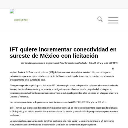
IFT quiere incrementar conectividad en
sureste de México con licitación
Las bandas que estarán a disposición de los interesados son la AWS, PCS, 2.5 GHz y la de 800 MHz.
El
Instituto Federal de Telecomunicaciones (IFT) de México anunció una licitación de 41 bloques de espectro
radioeléctrico para servicios móviles, con el fin de llevar conectividad a áreas que no cuentan con el servicio,
principalmente en el sureste del país.
El órgano regulador explicó que la licitación IFT-10 contempla poner a disposición del mercado cuatro bandas de
frecuencias simultáneamente, y se establecen obligaciones de cobertura para la mayoría de los bloques en
localidades que actualmente no cuentan con servicio móvil, dando prioridad a las ubicadas en Chiapas, Guerrero,
Oaxaca y Veracruz.
Las bandas que estarán a disposición de los interesados son la AWS, PCS, 2.5 GHz y la de 800 MHz.
El IFT reveló que el proceso de licitación iniciará el próximo 15 de febrero con la primera etapa que durará hasta
el 11 de junio, y se refiere a recibir las manifestaciones de interés y formulación de preguntas y respuestas sobre
las bases.
La segunda etapa, que será a partir del 10 de septiembre (a más tardar) y se prevé concluya el 24 del mismo
mes, consistirá en la evaluación, dictaminación y emisión de constancias de participación.