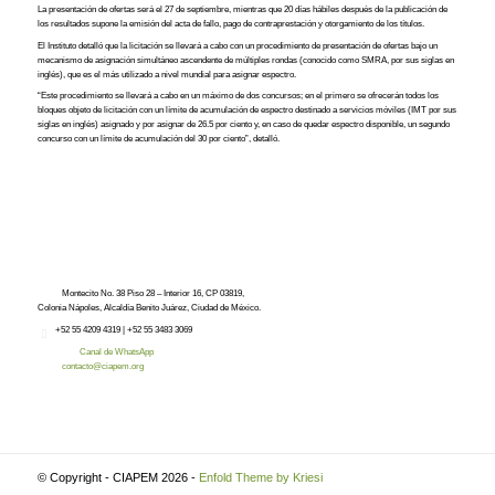
La presentación de ofertas será el 27 de septiembre, mientras que 20 días hábiles después de la publicación de
los resultados supone la emisión del acta de fallo, pago de contraprestación y otorgamiento de los títulos.
El Instituto detalló que la licitación se llevará a cabo con un procedimiento de presentación de ofertas bajo un
mecanismo de asignación simultáneo ascendente de múltiples rondas (conocido como SMRA, por sus siglas en
inglés), que es el más utilizado a nivel mundial para asignar espectro.
“Este procedimiento se llevará a cabo en un máximo de dos concursos; en el primero se ofrecerán todos los
bloques objeto de licitación con un límite de acumulación de espectro destinado a servicios móviles (IMT por sus
siglas en inglés) asignado y por asignar de 26.5 por ciento y, en caso de quedar espectro disponible, un segundo
concurso con un límite de acumulación del 30 por ciento”, detalló.
Montecito No. 38 Piso 28 – Interior 16, CP 03819,
Colonia Nápoles, Alcaldía Benito Juárez, Ciudad de México.
+52
55 4209 4319 |
+52 55 3483 3069
Canal de WhatsApp
contacto@ciapem.org
© Copyright - CIAPEM 2026 -
Enfold Theme by Kriesi