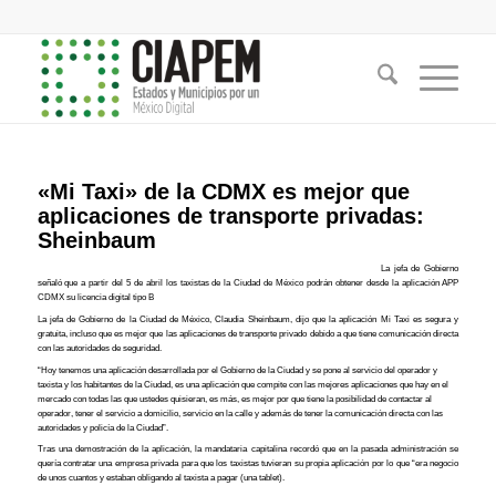
«Mi Taxi» de la CDMX es mejor que
aplicaciones de transporte privadas:
Sheinbaum
La jefa de Gobierno
señaló que a partir del 5 de abril los taxistas de la Ciudad de México podrán obtener desde la aplicación APP
CDMX su licencia digital tipo B
La jefa de Gobierno de la Ciudad de México, Claudia Sheinbaum, dijo que la aplicación Mi Taxi es segura y
gratuita, incluso que es mejor que las aplicaciones de transporte privado debido a que tiene comunicación directa
con las autoridades de seguridad.
“Hoy tenemos una aplicación desarrollada por el Gobierno de la Ciudad y se pone al servicio del operador y
taxista y los habitantes de la Ciudad, es una aplicación que compite con las mejores aplicaciones que hay en el
mercado con todas las que ustedes quisieran, es más, es mejor por que tiene la posibilidad de contactar al
operador, tener el servicio a domicilio, servicio en la calle y además de tener la comunicación directa con las
autoridades y policía de la Ciudad”.
Tras una demostración de la aplicación, la mandataria capitalina recordó que en la pasada administración se
quería contratar una empresa privada para que los taxistas tuvieran su propia aplicación por lo que “era negocio
de unos cuantos y estaban obligando al taxista a pagar (una tablet).