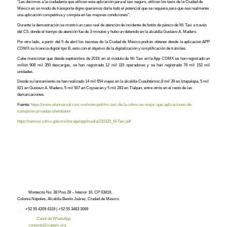
“Les decimos a la ciudadanía que utilicen esta aplicación para el taxi seguro, utilicen los taxis de la Ciudad de
México es un modo de transporte digno queremos darle todo el potencial que se requiere para que sea realmente
una aplicación competitiva y compita en las mejores condiciones”.
Durante la demostración se mostró un caso real de atención de incidente de botón de pánico de Mi Taxi a través
del C5, donde el tiempo de atención fue de 3 minutos y hubo un detenido en la alcaldía Gustavo A. Madero.
Por otro lado, a partir del 5 de abril los taxistas de la Ciudad de México podrán obtener desde la aplicación APP
CDMX su licencia digital tipo B, esto con el objetivo de la digitalización y simplificación de trámites.
Cabe mencionar que desde septiembre de 2019, en el módulo de Mi Taxi en la App CDMX se han registrado un
millón 908 mil 350 descargas, se han registrado 12 mil 119 operadores y se han registrado 76 mil 152 mil
unidades.
Desde su lanzamiento se han realizado 14 mil 654 viajes en la alcaldía Cuauhtémoc,8 mil 39 en Iztapalapa, 5 mil
821 en Gustavo A. Madero, 5 mil 507 en Coyoacán y 5 mil 283 en Tlalpan, entre otros en el resto de las
demarcaciones.
Fuente:
https://www.eluniversal.com.mx/metropoli/mi-taxi-de-la-cdmx-es-mejor-que-aplicaciones-de-
transporte-privadas-sheinbaum
https://semovi.cdmx.gob.mx/storage/app/media/210325_MiTaxi.pdf
Montecito No. 38 Piso 28 – Interior 16, CP 03819,
Colonia Nápoles, Alcaldía Benito Juárez, Ciudad de México.
+52
55 4209 4319 |
+52 55 3483 3069
Canal de WhatsApp
contacto@ciapem.org