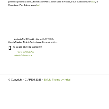
para las dependencias de la Administración Pública de la Ciudad de México, el cual puedes consultar
aquí
y la
Presentación Plan de Emergencia [
pdf
]
Montecito No. 38 Piso 28 – Interior 16, CP 03819,
Colonia Nápoles, Alcaldía Benito Juárez, Ciudad de México.
+52
55 4209 4319 |
+52 55 3483 3069
Canal de WhatsApp
contacto@ciapem.org
© Copyright - CIAPEM 2026 -
Enfold Theme by Kriesi