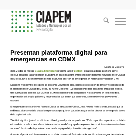
Presentan plataforma digital para
emergencias en CDMX
La jefa de Gobierno
de la Ciudad de México
Claudia Sheinbaum
presentó la red
‘Sentika’
, plataforma digital que tiene como
objetivo canalizar la participación ciudadana en caso de alguna emergencia por desastres naturales en la Ciudad
de México. En el evento también se hizo el anuncio del Plan de Emergencia en Materia de Protección Civil.
La página web permite el registro de personas voluntarias para labores de detección de daños y necesidades de
la población en la Ciudad de México. “El nuevo Gobierno (…) está haciendo todo para estar preparado frente a
una eventualidad como la que vivimos el 19 de septiembre del año pasado. No solamente en términos de la
organización del propio gobierno y los protocolos que tienen que generarse, sino en términos preventivos”,
expresó.
El responsable de la próxima Agencia Digital de Innovación Pública, José Antonio Peña Merino, destacó que la
red busca abarcar toda la ciudad con personas que quieran y puedan apoyar en las labores de emergencia dentro
de la capital del país.
‘Sentika’ significa ‘juntas’ en el idioma náhuatl, y en el portal se puede leer “Es la capacidad espontánea, solidaria
e inmediata de salir a las calles a informar sobre los daños y ayudar a quienes fueron víctimas de estos terribles
sucesos”. La ciudadanía puede acceder desde la página https://sentika.cdmx.gob.mx/
Además, el portal web tiene un enlace con el documento del Protocolo de Actuación ante emergencias sísmicas