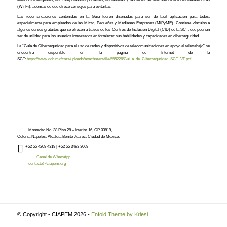
(Wi-Fi), además de que ofrece consejos para evitarlas.
Las recomendaciones contenidas en la Guía fueron diseñadas para ser de fácil aplicación para todos,
especialmente para empleados de las Micro, Pequeñas y Medianas Empresas (MiPyME). Contiene vínculos a
algunos cursos gratuitos que se ofrecen a través de los Centros de Inclusión Digital (CID) de la SCT, que podrían
ser de utilidad para los usuarios interesados en fortalecer sus habilidades y capacidades en ciberseguridad.
La “Guía de Ciberseguridad para el uso de redes y dispositivos de telecomunicaciones en apoyo al teletrabajo” se
encuentra disponible en la página de Internet de la
SCT:
https://www.gob.mx/cms/uploads/attachment/file/555226/Gui_a_de_Ciberseguridad_SCT_VF.pdf
Montecito No. 38 Piso 28 – Interior 16, CP 03819,
Colonia Nápoles, Alcaldía Benito Juárez, Ciudad de México.
+52
55 4209 4319 |
+52 55 3483 3069
Canal de WhatsApp
contacto@ciapem.org
© Copyright - CIAPEM 2026 -
Enfold Theme by Kriesi