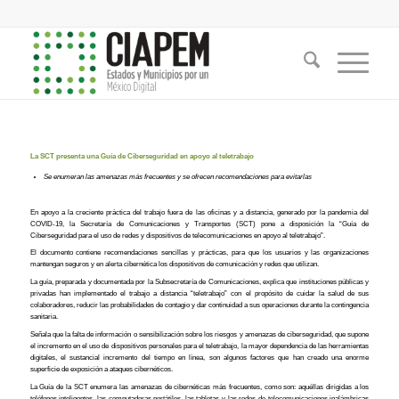
La SCT presenta una Guía de Ciberseguridad en apoyo al teletrabajo
Se enumeran las amenazas más frecuentes y se ofrecen recomendaciones para evitarlas
En apoyo a la creciente práctica del trabajo fuera de las oficinas y a distancia, generado por la pandemia del
COVID-19, la Secretaría de Comunicaciones y Transportes (SCT) pone a disposición la “Guía de
Ciberseguridad para el uso de redes y dispositivos de telecomunicaciones en apoyo al teletrabajo”.
El documento contiene recomendaciones sencillas y prácticas, para que los usuarios y las organizaciones
mantengan seguros y en alerta cibernética los dispositivos de comunicación y redes que utilizan.
La guía, preparada y documentada por la Subsecretaría de Comunicaciones, explica que instituciones públicas y
privadas han implementado el trabajo a distancia “teletrabajo” con el propósito de cuidar la salud de sus
colaboradores, reducir las probabilidades de contagio y dar continuidad a sus operaciones durante la contingencia
sanitaria.
Señala que la falta de información o sensibilización sobre los riesgos y amenazas de ciberseguridad, que supone
el incremento en el uso de dispositivos personales para el teletrabajo, la mayor dependencia de las herramientas
digitales, el sustancial incremento del tiempo en línea, son algunos factores que han creado una enorme
superficie de exposición a ataques cibernéticos.
La Guía de la SCT enumera las amenazas de cibernéticas más frecuentes, como son: aquéllas dirigidas a los
teléfonos inteligentes, las computadoras portátiles, las tabletas y las redes de telecomunicaciones inalámbricas