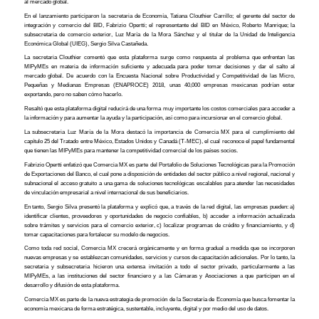
al mercado global.
En el lanzamiento participaron la secretaria de Economía, Tatiana Clouthier Carrillo; el gerente del sector de
integración y comercio del BID, Fabrizio Opertti; el representante del BID en México, Roberto Manrique; la
subsecretaria de comercio exterior, Luz María de la Mora Sánchez y el titular de la Unidad de Inteligencia
Económica Global (UIEG), Sergio Silva Castañeda.
La secretaria Clouthier comentó que esta plataforma surge como respuesta al problema que enfrentan las
MIPyMEs en materia de información suficiente y adecuada para poder tomar decisiones y dar el salto al
mercado global. De acuerdo con la Encuesta Nacional sobre Productividad y Competitividad de las Micro,
Pequeñas y Medianas Empresas (ENAPROCE) 2018, unas 40,000 empresas mexicanas podrían estar
exportando, pero no saben cómo hacerlo.
Resaltó que esta plataforma digital reducirá de una forma muy importante los costos comerciales para acceder a
la información y para aumentar la ayuda y la participación, así como para incursionar en el comercio global.
La subsecretaria Luz María de la Mora destacó la importancia de Comercia MX para el cumplimiento del
capítulo 25 del Tratado entre México, Estados Unidos y Canadá (T-MEC), el cual reconoce el papel fundamental
que tienen las MIPyMEs para mantener la competitividad comercial de los países socios.
Fabrizio Opertti enfatizó que Comercia MX es parte del Portafolio de Soluciones Tecnológicas para la Promoción
de Exportaciones del Banco, el cual pone a disposición de entidades del sector público a nivel regional, nacional y
subnacional el acceso gratuito a una gama de soluciones tecnológicas escalables para atender las necesidades
de vinculación empresarial a nivel internacional de sus beneficiarios.
En tanto, Sergio Silva presentó la plataforma y explicó que, a través de la red digital, las empresas pueden: a)
identificar clientes, proveedores y oportunidades de negocio confiables, b) acceder a información actualizada
sobre trámites y servicios para el comercio exterior, c) localizar programas de crédito y financiamiento, y d)
tomar capacitaciones para fortalecer su modelo de negocios.
Como toda red social, Comercia MX crecerá orgánicamente y en forma gradual a medida que se incorporen
nuevas empresas y se establezcan comunidades, servicios y cursos de capacitación adicionales. Por lo tanto, la
secretaria y subsecretaria hicieron una extensa invitación a todo el sector privado, particularmente a las
MIPyMEs, a las instituciones del sector financiero y a las Cámaras y Asociaciones a que participen en el
desarrollo y difusión de esta plataforma.
Comercia MX es parte de la nueva estrategia de promoción de la Secretaría de Economía que busca fomentar la
economía mexicana de forma estratégica, sustentable, incluyente, digital y por medio del uso de datos.