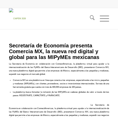
Secretaría de Economía presenta
Comercia MX, la nueva red digital y
global para las MIPyMEs mexicanas
La Secretaría de Economía en colaboración con ConnectAmericas, la plataforma virtual para ayudar a la
internacionalización de las PyMEs del Banco Interamericano de Desarrollo (BID), presentaron Comercia MX,
una nueva plataforma digital que permite a las empresas de México, especialmente a las pequeñas y medianas,
expandir sus negocios al mercado global.
Comercia MX es una plataforma en línea que conecta a las empresas, especialmente a las micro, pequeñas
y medianas (MIPyMEs), con clientes, proveedores, socios e inversionistas internacionales. Se trata de una
herramienta gratuita que cuenta con más de 400,000 empresas de 100 países.
La plataforma busca fomentar la inclusión de las MIPyMEs en cadenas globales de valor a través de tres
pasos: REGÍSTRATE, CAPACÍTATE y FINÁNCIATE.
La Secretaría de
Economía en colaboración con ConnectAmericas, la plataforma virtual para ayudar a la internacionalización de
las PyMEs del Banco Interamericano de Desarrollo (BID), presentaron Comercia MX, una nueva plataforma
digital que permite a las empresas de México, especialmente a las pequeñas y medianas, expandir sus negocios