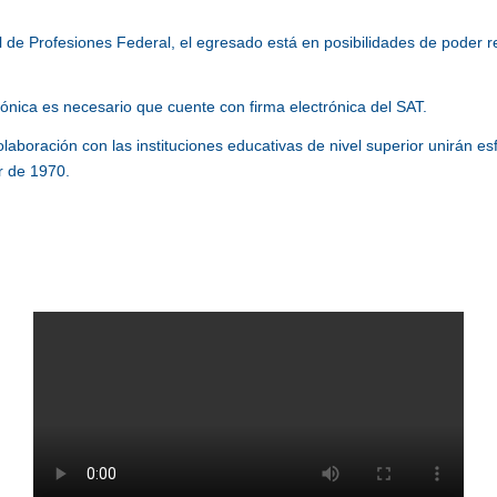
al de Profesiones Federal, el egresado está en posibilidades de poder re
nica es necesario que cuente con firma electrónica del SAT.
laboración con las instituciones educativas de nivel superior unirán 
ir de 1970.