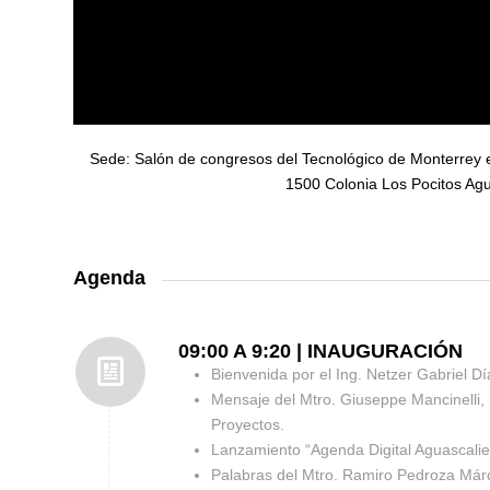
Sede: Salón de congresos del
Tecnológico de Monterrey 
1500 Colonia Los Pocitos Ag
Agenda
09:00 A 9:20 | INAUGURACIÓN
Bienvenida por el Ing. Netzer Gabriel Dí
Mensaje del Mtro. Giuseppe Mancinelli, 
Proyectos.
Lanzamiento “Agenda Digital Aguascalie
Palabras del Mtro. Ramiro Pedroza Márq