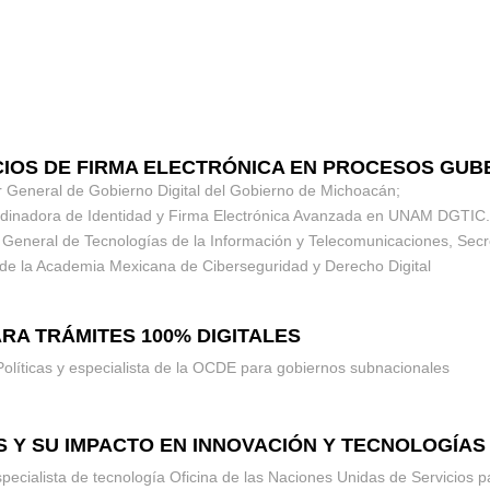
NEFICIOS DE FIRMA ELECTRÓNICA EN PROCESOS G
or General de Gobierno Digital del Gobierno de Michoacán;
inadora de Identidad y Firma Electrónica Avanzada en UNAM DGTIC.
 General de Tecnologías de la Información y Telecomunicaciones, Secr
 de la Academia Mexicana de Ciberseguridad y Derecho Digital
PARA TRÁMITES 100% DIGITALES
 Políticas y especialista de la OCDE para gobiernos subnacionales
IDAS Y SU IMPACTO EN INNOVACIÓN Y TECNOLOGÍA
specialista de tecnología Oficina de las Naciones Unidas de Servicios