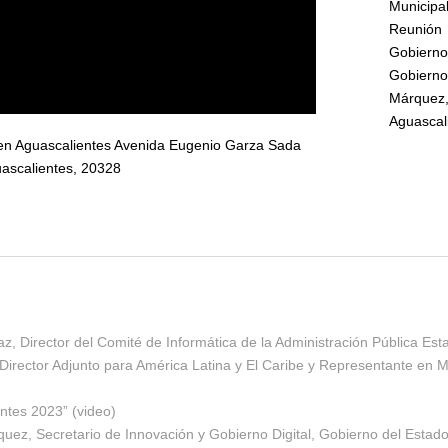
Municipa
Reunión 
Gobiern
Gobierno
Márquez,
Aguascal
en Aguascalientes Avenida Eugenio Garza Sada
uascalientes, 20328
az, Director del Comité de Informática de la Administración Pública Es
Director Adjunto para América Latina y El Caribe y Representante en M
ntes 2023” (video)
uez, Secretario de Innovación y Gobierno Digital, Gobierno del Estado