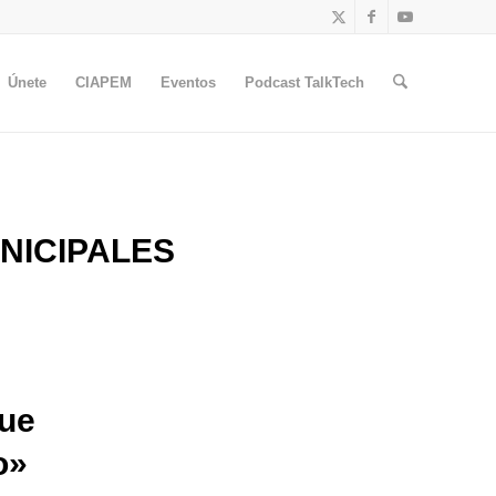
Únete
CIAPEM
Eventos
Podcast TalkTech
NICIPALES
ue
o»