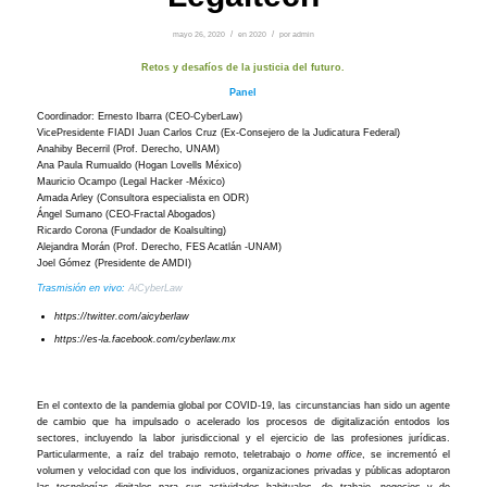
mayo 26, 2020
/
en
2020
/
por
admin
Retos y desafíos de la justicia del futuro.
Panel
Coordinador: Ernesto Ibarra (CEO-CyberLaw)
VicePresidente FIADI Juan Carlos Cruz (Ex-Consejero de la Judicatura Federal)
Anahiby Becerril (Prof. Derecho, UNAM)
Ana Paula Rumualdo (Hogan Lovells México)
Mauricio Ocampo (Legal Hacker -México)
Amada Arley (Consultora especialista en ODR)
Ángel Sumano (CEO-Fractal Abogados)
Ricardo Corona (Fundador de Koalsulting)
Alejandra Morán (Prof. Derecho, FES Acatlán -UNAM)
Joel Gómez (Presidente de AMDI)
Trasmisión en vivo:
AiCyberLaw
https://twitter.com/aicyberlaw
https://es-la.facebook.com/cyberlaw.mx
En el contexto de la pandemia global por COVID-19, las circunstancias han sido un agente
de cambio que ha impulsado o acelerado los procesos de digitalización entodos los
sectores, incluyendo la labor jurisdiccional y el ejercicio de las profesiones jurídicas.
Particularmente, a raíz del trabajo remoto, teletrabajo o
home office
, se incrementó el
volumen y velocidad con que los individuos, organizaciones privadas y públicas adoptaron
las tecnologías digitales para sus actividades habituales, de trabajo, negocios y de