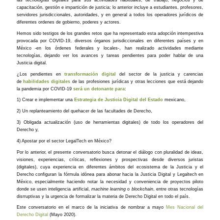
capacitación, gestión e impartición de justicia; lo anterior incluye a estudiantes, profesores,
servidores jurisdiccionales, autoridades, y en general a todos los operadores jurídicos de
diferentes ordenes de gobierno, poderes y actores.
Hemos sido testigos de los grandes retos que ha representado esta adopción intempestiva
provocada por COVID-19, diversos órganos jurisdiccionales en diferentes países y en
México -en los órdenes federales y locales-, han realizado actividades mediante
tecnologías, dejando ver los avances y tareas pendientes para poder hablar de una
Justicia digital.
¿Los pendientes en
transformación digital
del sector de la justicia y carencias
de
habilidades digitales
de las profesiones jurídicas y otras lecciones que está dejando
la pandemia por COVID-19
será un detonante para
:
1) Crear e implementar una
Estrategia de Justicia Digital del Estado
mexicano,
2) Un replanteamiento del quehacer de las facultades de Derecho,
3) Obligada actualización (uso de herramientas digitales) de todo los operadores del
Derecho y,
4) Apostar por el sector LegalTech en México?
Por lo anterior, el presente conversatorio busca detonar el diálogo con pluralidad de ideas,
visiones, experiencias, críticas, reflexiones y prospectivas desde diversos juristas
(digitales), cuya experiencia en diferentes ámbitos del ecosistema de la Justicia y el
Derecho configuran la fórmula idónea para abonar hacia la Justicia Digital y Legaltech en
México, especialmente haciendo notar la necesidad y conveniencia de proyectos piloto
donde se usen inteligencia artificial,
machine learning
o
blockchain
, entre otras tecnologías
disrruptivas y la urgencia de formalizar la materia de Derecho Digital en todo el país.
Este conversatorio en el marco de la iniciativa de nombrar a mayo
Mes Nacional del
Derecho Digital
(Mayo 2020).