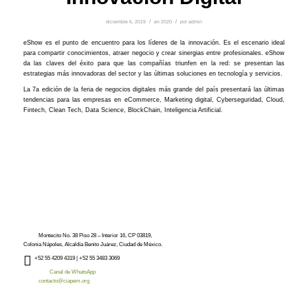
diciembre 6, 2019
/
en
2020
/
por
admin
eShow es el punto de encuentro para los líderes de la innovación. Es el escenario ideal
para compartir conocimientos, atraer negocio y crear sinergias entre profesionales. eShow
da las claves del éxito para que las compañías triunfen en la red: se presentan las
estrategias más innovadoras del sector y las últimas soluciones en tecnología y servicios.
La 7a edición de la feria de negocios digitales más grande del país presentará las últimas
tendencias para las empresas en eCommerce, Marketing digital, Cyberseguridad, Cloud,
Fintech, Clean Tech, Data Science, BlockChain, Inteligencia Artificial.
Montecito No. 38 Piso 28 – Interior 16, CP 03819,
Colonia Nápoles, Alcaldía Benito Juárez, Ciudad de México.
+52
55 4209 4319 |
+52 55 3483 3069
Canal de WhatsApp
contacto@ciapem.org