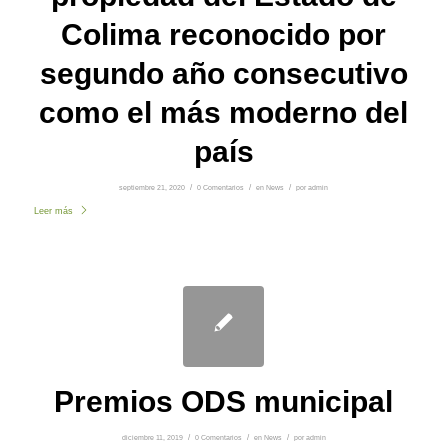
Colima reconocido por
segundo año consecutivo
como el más moderno del
país
septiembre 21, 2020
/
0 Comentarios
/
en
News
/
por
admin
Leer más
Premios ODS municipal
diciembre 11, 2019
/
0 Comentarios
/
en
News
/
por
admin