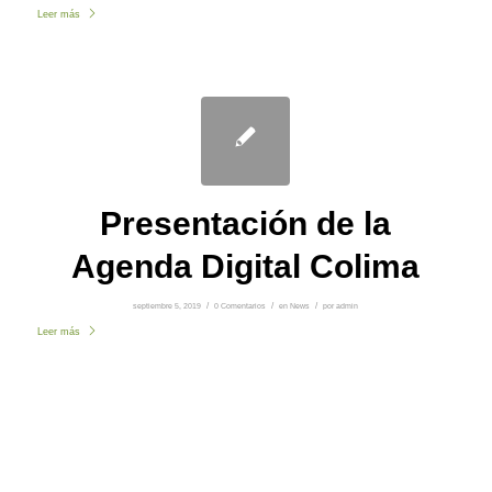
Leer más
Presentación de la
Agenda Digital Colima
septiembre 5, 2019
/
0 Comentarios
/
en
News
/
por
admin
Leer más