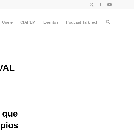
Únete
CIAPEM
Eventos
Podcast TalkTech
VAL
 que
ipios