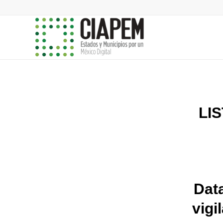
LI
Dat
vigi