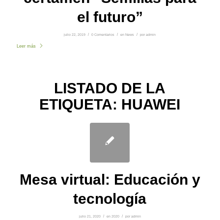
el futuro”
julio 22, 2019
/
0 Comentarios
/
en
News
/
por
admin
Leer más
LISTADO DE LA
ETIQUETA:
HUAWEI
Mesa virtual: Educación y
tecnología
julio 21, 2020
/
en
2020
/
por
admin