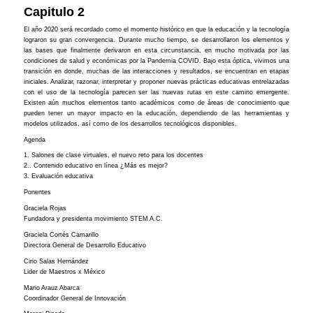
Capitulo 2
El año 2020 será recordado como el momento histórico en que la educación y la tecnología
lograron su gran convergencia. Durante mucho tiempo, se desarrollaron los elementos y
las bases que finalmente derivaron en esta circunstancia, en mucho motivada por las
condiciones de salud y económicas por la Pandemia COVID. Bajo esta óptica, vivimos una
transición en donde, muchas de las interacciones y resultados, se encuentran en etapas
iniciales. Analizar, razonar, interpretar y proponer nuevas prácticas educativas entrelazadas
con el uso de la tecnología parecen ser las nuevas rutas en este camino emergente.
Existen aún muchos elementos tanto académicos como de áreas de conocimiento que
pueden tener un mayor impacto en la educación, dependiendo de las herramientas y
modelos utilizados, así como de los desarrollos tecnológicos disponibles.
Agenda
1. Salones de clase virtuales, el nuevo reto para los docentes
2.. Contenido educativo en línea ¿Más es mejor?
3. Evaluación educativa
Ponentes
Graciela Rojas
Fundadora y presidenta movimiento STEM A.C.
Graciela Cortés Camarillo
Directora General de Desarrollo Educativo
Cirio Salas Hernández
Lider de Maestros x México
Mario Arauz Abarca
Coordinador General de Innovación