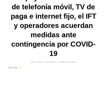
de telefonía móvil, TV de
paga e internet fijo, el IFT
y operadores acuerdan
medidas ante
contingencia por COVID-
19
abril 16, 2020
/
0 Comentarios
/
en
News
/
por
admin
Leer más