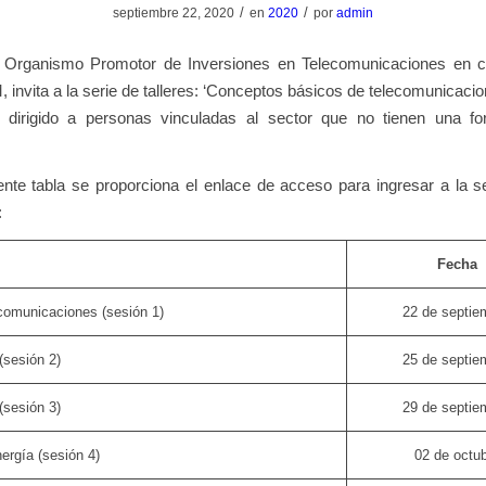
/
/
septiembre 22, 2020
en
2020
por
admin
rganismo Promotor de Inversiones en Telecomunicaciones en co
, invita a la serie de talleres: ‘Conceptos básicos de telecomunicaci
’, dirigido a personas vinculadas al sector que no tienen una f
ente tabla se proporciona el enlace de acceso para ingresar a la 
:
Fecha
comunicaciones (sesión 1)
22 de septie
(sesión 2)
25 de septie
(sesión 3)
29 de septie
ergía (sesión 4)
02 de octu