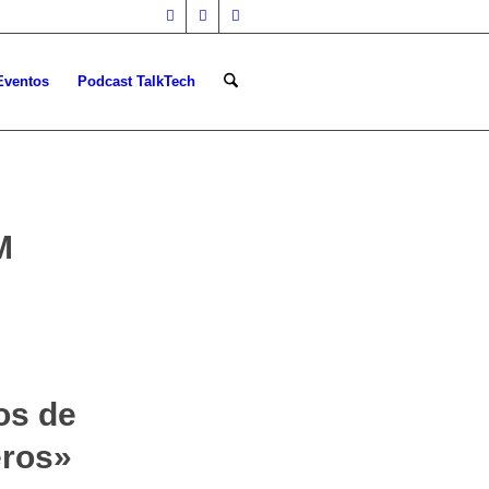
Eventos
Podcast TalkTech
M
os de
eros»