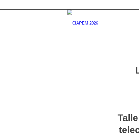
Tall
tele