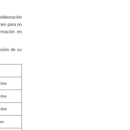
laboración
ones para no
ormación en
sesión de su
mbre
mbre
mbre
bre