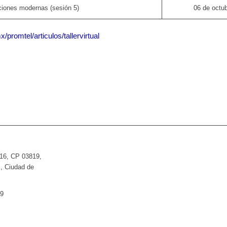
iones modernas (sesión 5)
06 de octu
promtel/articulos/tallervirtual
 16, CP 03819,
z, Ciudad de
9