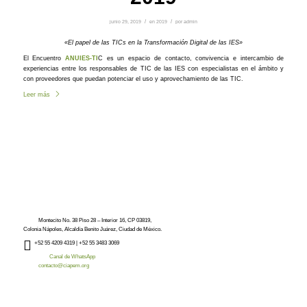
junio 29, 2019
/
en
2019
/
por
admin
«El papel de las TICs en la Transformación Digital de las IES»
El Encuentro
ANUIES-TI
C es un espacio de contacto, convivencia e intercambio de
experiencias entre los responsables de TIC de las IES con especialistas en el ámbito y
con proveedores que puedan potenciar el uso y aprovechamiento de las TIC.
Leer más
Montecito No. 38 Piso 28 – Interior 16, CP 03819,
Colonia Nápoles, Alcaldía Benito Juárez, Ciudad de México.
+52
55 4209 4319 |
+52 55 3483 3069
Canal de WhatsApp
contacto@ciapem.org