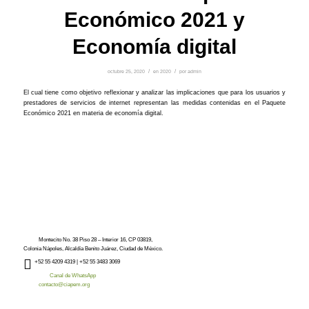
Económico 2021 y
Economía digital
octubre 25, 2020
/
en
2020
/
por
admin
El cual tiene como objetivo reflexionar y analizar las implicaciones que para los usuarios y
prestadores de servicios de internet representan las medidas contenidas en el Paquete
Económico 2021 en materia de economía digital.
Montecito No. 38 Piso 28 – Interior 16, CP 03819,
Colonia Nápoles, Alcaldía Benito Juárez, Ciudad de México.
+52
55 4209 4319 |
+52 55 3483 3069
Canal de WhatsApp
contacto@ciapem.org