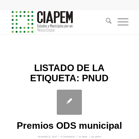
LISTADO DE LA
ETIQUETA:
PNUD
Premios ODS municipal
diciembre 11, 2019
/
0 Comentarios
/
en
News
/
por
admin