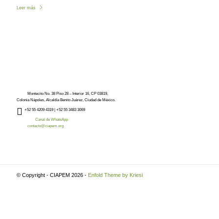
Leer más
Montecito No. 38 Piso 28 – Interior 16, CP 03819,
Colonia Nápoles, Alcaldía Benito Juárez, Ciudad de México.
+52
55 4209 4319 |
+52 55 3483 3069
Canal de WhatsApp
contacto@ciapem.org
© Copyright - CIAPEM 2026 -
Enfold Theme by Kriesi