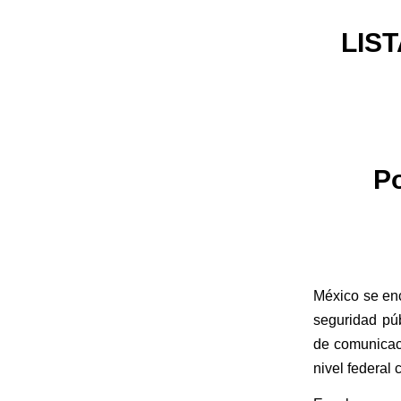
LIS
Po
México se enc
seguridad púb
de comunicaci
nivel federal 