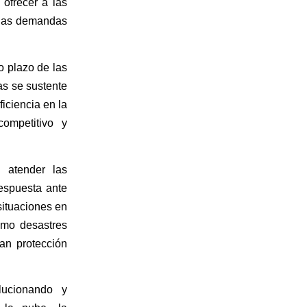
 ofrecer a las
 las demandas
go plazo de las
as se sustente
ficiencia en la
competitivo y
 atender las
espuesta ante
situaciones en
omo desastres
tan protección
lucionando y