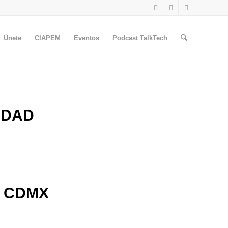
Únete
CIAPEM
Eventos
Podcast TalkTech
IDAD
la CDMX