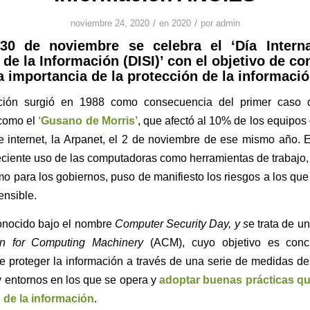
/
/
noviembre 24, 2020
en
2020
por
admin
30 de noviembre se celebra el ‘Día Intern
de la Información (DISI)’ con el objetivo de co
a importancia de la protección de la informació
ación surgió en 1988 como consecuencia del primer caso
como el
‘Gusano de Morris’
, que afectó al 10% de los equipos
 internet, la Arpanet, el 2 de noviembre de ese mismo año. E
ciente uso de las computadoras como herramientas de trabajo, 
 para los gobiernos, puso de manifiesto los riesgos a los que
ensible.
onocido bajo el nombre
Computer Security Day, y s
e trata de un
on for Computing Machinery
(ACM), cuyo objetivo es conci
e proteger la información a través de una serie de medidas d
y entornos en los que se opera y
adoptar buenas prácticas q
n de la información
.