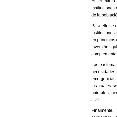
En el marco d
institucione
de la poblaci
Para ello se r
instituciones
en principios 
inversión gu
complementar
Los sistema
necesidades 
emergencias. 
las cuales s
naturales, ac
civil.
Finalmente,