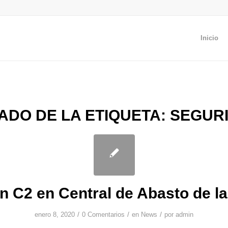
Inicio
TADO DE LA ETIQUETA:
SEGUR
an C2 en Central de Abasto de 
/
/
/
enero 8, 2020
0 Comentarios
en
News
por
admin