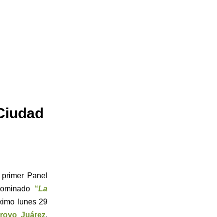
 Ciudad
l primer Panel
nominado
“
La
ximo lunes 29
rroyo Juárez
,