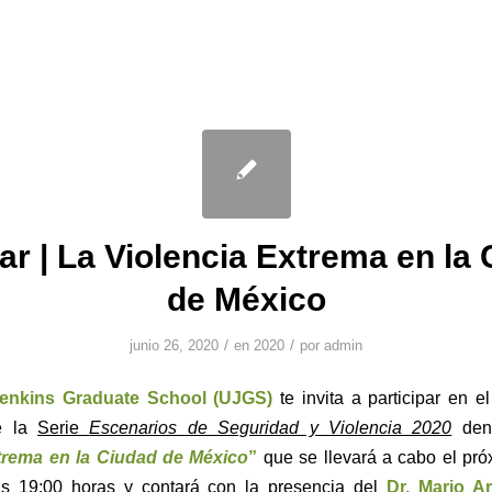
r | La Violencia Extrema en la
de México
/
/
junio 26, 2020
en
2020
por
admin
nkins Graduate School (UJGS)
te invita a participar en e
de la
Serie
Escenarios de Seguridad y Violencia 2020
de
trema en la Ciudad de México
”
que se llevará a cabo el pró
as 19:00 horas y contará con la presencia del
Dr. Mario A