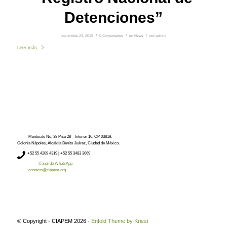
Detenciones”
noviembre 23, 2019
/
0 Comentarios
/
en
News
/
por
admin
Leer más
Montecito No. 38 Piso 28 – Interior 16, CP 03819,
Colonia Nápoles, Alcaldía Benito Juárez, Ciudad de México.
+52
55 4209 4319 |
+52 55 3483 3069
Canal de WhatsApp
contacto@ciapem.org
© Copyright - CIAPEM 2026 -
Enfold Theme by Kriesi