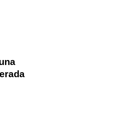
 una
lerada