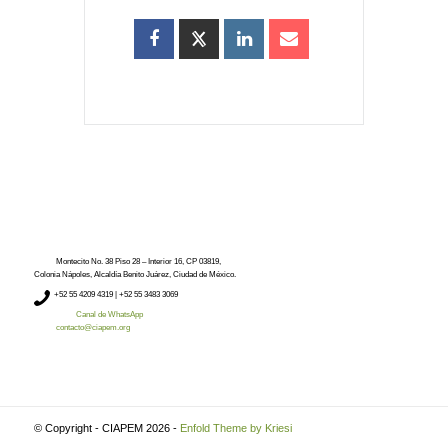
Montecito No. 38 Piso 28 – Interior 16, CP 03819,
Colonia Nápoles, Alcaldía Benito Juárez, Ciudad de México.
+52
55 4209 4319 |
+52 55 3483 3069
Canal de WhatsApp
contacto@ciapem.org
© Copyright - CIAPEM 2026 -
Enfold Theme by Kriesi