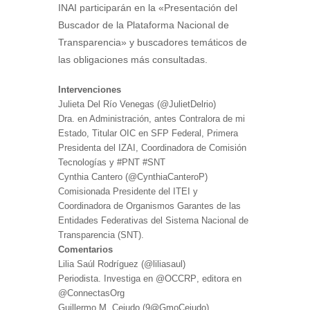
INAI participarán en la «Presentación del
Buscador de la Plataforma Nacional de
Transparencia» y buscadores temáticos de
las obligaciones más consultadas.
Intervenciones
Julieta Del Río Venegas (
@JulietDelrio)
Dra. en Administración, antes Contralora de mi
Estado, Titular OIC en SFP Federal, Primera
Presidenta del IZAI, Coordinadora de Comisión
Tecnologías y
#PNT
#SNT
Cynthia Cantero (
@CynthiaCanteroP)
Comisionada Presidente del ITEI y
Coordinadora de Organismos Garantes de las
Entidades Federativas del Sistema Nacional de
Transparencia (SNT).
Comentarios
Lilia Saúl Rodríguez (
@liliasaul
)
Periodista. Investiga en @OCCRP
, editora en
@ConnectasOrg
Guillermo M. Cejudo (9
@GmoCejudo)