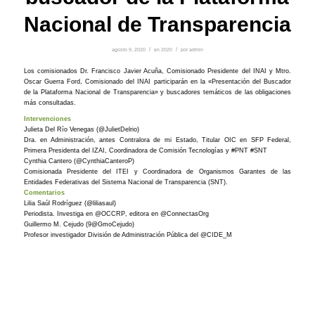
Nacional de Transparencia
agosto 9, 2020
/
en
2020
/
por
admin
Los comisionados Dr.
Francisco Javier Acuña,
Comisionado Presidente del INAI
y Mtro.
Oscar Guerra Ford, Comisionado del INAI participarán en la «Presentación del Buscador
de la Plataforma Nacional de Transparencia» y buscadores temáticos de las obligaciones
más consultadas.
Intervenciones
Julieta Del Río Venegas (
@JulietDelrio)
Dra. en Administración, antes Contralora de mi Estado, Titular OIC en SFP Federal,
Primera Presidenta del IZAI, Coordinadora de Comisión Tecnologías y
#PNT
#SNT
Cynthia Cantero (
@CynthiaCanteroP)
Comisionada Presidente del ITEI y Coordinadora de Organismos Garantes de las
Entidades Federativas del Sistema Nacional de Transparencia (SNT).
Comentarios
Lilia Saúl Rodríguez (
@liliasaul
)
Periodista. Investiga en @OCCRP
, editora en @ConnectasOrg
Guillermo M. Cejudo (9
@GmoCejudo)
Profesor investigador División de Administración Pública del @CIDE_M